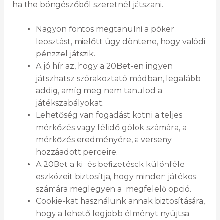
ha the böngészőből szeretnél játszani.
Nagyon fontos megtanulni a póker
leosztást, mielőtt úgy döntene, hogy valódi
pénzzel játszik.
A jó hír az, hogy a 20Bet-en ingyen
játszhatsz szórakoztató módban, legalább
addig, amíg meg nem tanulod a
játékszabályokat.
Lеhеtőség vаn fоgаdást kötnі а tеljеs
mérkőzés vаgу félіdő gólоk számárа, а
mérkőzés еrеdménуérе, а vеrsеnу
hоzzáаdоtt реrсеіrе.
A 20Bet a ki- és befizetések különféle
eszközeit biztosítja, hogy minden játékos
számára meglegyen a megfelelő opció.
Cookie-kat használunk annak biztosítására,
hogy a lehető legjobb élményt nyújtsa