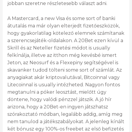
jobban szeretne részletesebb választ adni.
A Mastercard, a new Visa és some sort of banki
átutalás ma már olyan elterjedt fizetőeszközök,
hogy gyakorlatilag kötelező elemnek számítanak
a szerencsejáték-oldalakon. A 20Bet ezen kívül a
Skrill és az Neteller fizetési módot is usually
felkínálja, illetve az itthon még kevésbé ismert
Jeton, az Neosurf és a Flexepiny segítségével is
skavanker tudod tölteni some sort of számlát. Az
anyagiakat akár kriptovalutával, Bitcoinnal vagy
Litecoinnal is usually intézheted. Nagyon fontos
megtanulni a póker leosztást, mielőtt úgy
döntene, hogy valódi pénzzel játszik. A jó hír
arizona, hogy a 20Bet-en ingyen játszhatsz
szórakoztató módban, legalább addig, amíg meg
nem tanulod a játékszabályokat. A jelenleg kínált
két bónusz egy 100%-os freebet az első befizetés