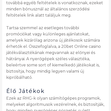
továbbá egyéb feltételek is vonatkoznak, ezeket
minden bónusznál az általános szerződési
feltételek link alatt találjuk meg.
Tartsa szemmel az esetleges további
promóciókat vagy különleges ajánlatokat,
amelyek kizárólag arizona új játékosok számára
érhetők el. Összefoglalva, a 20bet Online casino
játékválasztékának megvannak az előnyei és
hátrányai. A nyerőgépek széles választéka,
beleértve some sort of kiemelkedő játékokat is,
biztosítja, hogy mindig legyen valami új
kipróbálható.
Élő Játékok
Ezek az RHG-k olyan számítógépes programok,
melyeket algoritmusok vezérelnek, és biztosítják,
hogy minden nyerőgépes pörgetés, rulett