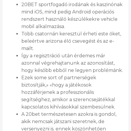
20BET sportfogadó irodának és kaszinónak
mind iOS, mind pedig Android operációs
rendszert használó készülékekre vehicle
mobil alkalmazása.
Több csatornán keresztül érheti este őket,
beleértve arizona élő csevegést és az e-
mailt.
Így a regisztráció után érdemes már
azonnal végrehajtanunk az azonosítást,
hogy később ebből ne legyen problémánk.
Ezek some sort of partnerségek
biztosítják,» «hogy a játékosok
hozzáférjenek a professzionális
segítséghez, amikor a szerencsejátékkal
kapcsolatos kihívásokkal szembesülnek.
A 20bet természetesen azokra is gondol,
akik nemcsak játszani szeretnek, de
versenyezni is. ennek köszönhetően