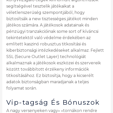
segítségével tesztelik játékaikat a
véletlenszerűség szempontjából, hogy
biztosítsák a new tisztességes játékot minden
játékos számára. A játékosok adatainak és
pénzügyi tranzakcióinak some sort of kíváncsi
tekintetektől való védelme érdekében az
említett kaszinó robusztus titkosítási és
kiberbiztonsági intézkedéseket alkalmaz. Fejlett
SSL (Secure Outlet Layer) technológiát
alkalmaznak a játékosok eszközei és szervereik
között továbbított érzékeny információk
titkosításához. Ez biztosítja, hogy a kicserélt
adatok biztonságban maradjanak a teljes
folyamat során.
Vip-tagság És Bónuszok
A nagy versenyeken vagy» «tornákon rendre