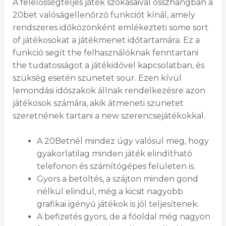
A felelősségteljes játék szokásaival összhangban a
20bet valóságellenőrző funkciót kínál, amely
rendszeres időközönként emlékezteti some sort
of játékosokat a játékmenet időtartamára. Ez a
funkció segít the felhasználóknak fenntartani
the tudatosságot a játékidővel kapcsolatban, és
szükség esetén szünetet sour. Ezen kívül
lemondási időszakok állnak rendelkezésre azon
játékosok számára, akik átmeneti szünetet
szeretnének tartani a new szerencsejátékokkal.
A 20Betnél mindez úgy valósul meg, hogy
gyakorlatilag minden játék elindítható
telefonon és számítógépes felületen is.
Gyors a betöltés, a szájton minden gond
nélkül elindul, még a kicsit nagyobb
grafikai igényű játékok is jól teljesítenek.
A befizetés gyors, de a főoldal még nagyon