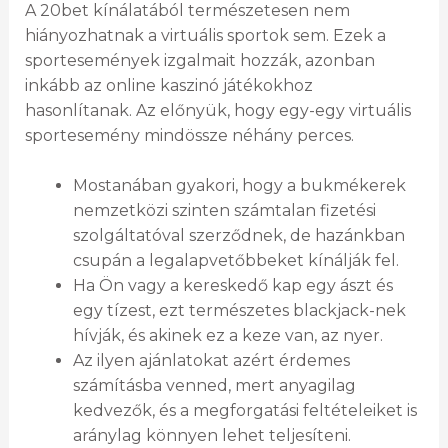
A 20bet kínálatából természetesen nem
hiányozhatnak a virtuális sportok sem. Ezek a
sportesemények izgalmait hozzák, azonban
inkább az online kaszinó játékokhoz
hasonlítanak. Az előnyük, hogy egy-egy virtuális
sportesemény mindössze néhány perces.
Mostanában gyakori, hogy a bukmékerek
nemzetközi szinten számtalan fizetési
szolgáltatóval szerződnek, de hazánkban
csupán a legalapvetőbbeket kínálják fel.
Ha Ön vagy a kereskedő kap egy ászt és
egy tízest, ezt természetes blackjack-nek
hívják, és akinek ez a keze van, az nyer.
Az ilyen ajánlatokat azért érdemes
számításba venned, mert anyagilag
kedvezők, és a megforgatási feltételeiket is
aránylag könnyen lehet teljesíteni.