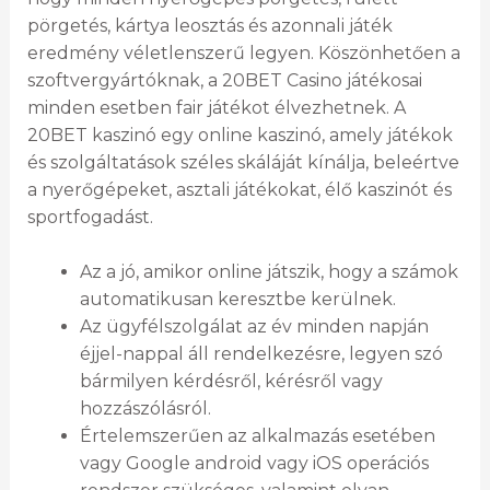
pörgetés, kártya leosztás és azonnali játék
eredmény véletlenszerű legyen. Köszönhetően a
szoftvergyártóknak, a 20BET Casino játékosai
minden esetben fair játékot élvezhetnek. A
20BET kaszinó egy online kaszinó, amely játékok
és szolgáltatások széles skáláját kínálja, beleértve
a nyerőgépeket, asztali játékokat, élő kaszinót és
sportfogadást.
Az a jó, amikor online játszik, hogy a számok
automatikusan keresztbe kerülnek.
Az ügyfélszolgálat az év minden napján
éjjel-nappal áll rendelkezésre, legyen szó
bármilyen kérdésről, kérésről vagy
hozzászólásról.
Értelemszerűen az alkalmazás esetében
vagy Google android vagy iOS operációs