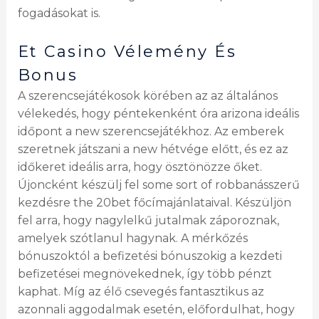
fogadásokat is.
Et Casino Vélemény És
Bonus
A szerencsejátékosok körében az az általános
vélekedés, hogy péntekenként óra arizona ideális
időpont a new szerencsejátékhoz. Az emberek
szeretnek játszani a new hétvége előtt, és ez az
időkeret ideális arra, hogy ösztönözze őket.
Újoncként készülj fel some sort of robbanásszerű
kezdésre the 20bet főcímajánlataival. Készüljön
fel arra, hogy nagylelkű jutalmak záporoznak,
amelyek szótlanul hagynak. A mérkőzés
bónuszoktól a befizetési bónuszokig a kezdeti
befizetései megnövekednek, így több pénzt
kaphat. Míg az élő csevegés fantasztikus az
azonnali aggodalmak esetén, előfordulhat, hogy