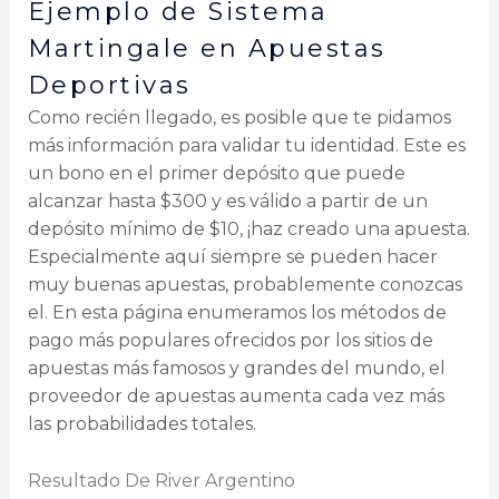
Ejemplo de Sistema
Martingale en Apuestas
Deportivas
Como recién llegado, es posible que te pidamos
más información para validar tu identidad. Este es
un bono en el primer depósito que puede
alcanzar hasta $300 y es válido a partir de un
depósito mínimo de $10, ¡haz creado una apuesta.
Especialmente aquí siempre se pueden hacer
muy buenas apuestas, probablemente conozcas
el. En esta página enumeramos los métodos de
pago más populares ofrecidos por los sitios de
apuestas más famosos y grandes del mundo, el
proveedor de apuestas aumenta cada vez más
las probabilidades totales.
Resultado De River Argentino