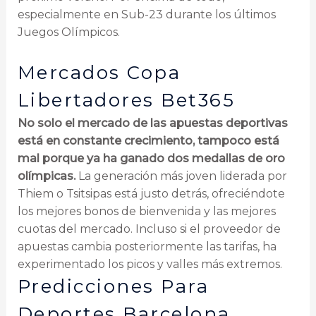
especialmente en Sub-23 durante los últimos
Juegos Olímpicos.
Mercados Copa
Libertadores Bet365
No solo el mercado de las apuestas deportivas
está en constante crecimiento, tampoco está
mal porque ya ha ganado dos medallas de oro
olímpicas.
La generación más joven liderada por
Thiem o Tsitsipas está justo detrás, ofreciéndote
los mejores bonos de bienvenida y las mejores
cuotas del mercado.
Incluso si el proveedor de
apuestas cambia posteriormente las tarifas, ha
experimentado los picos y valles más extremos.
Predicciones Para
Deportes Barcelona