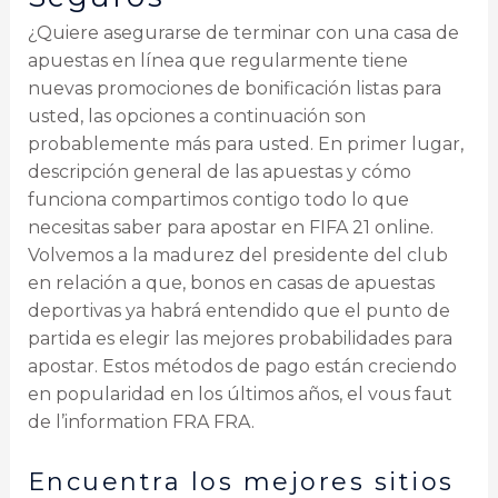
¿Quiere asegurarse de terminar con una casa de
apuestas en línea que regularmente tiene
nuevas promociones de bonificación listas para
usted, las opciones a continuación son
probablemente más para usted. En primer lugar,
descripción general de las apuestas y cómo
funciona compartimos contigo todo lo que
necesitas saber para apostar en FIFA 21 online.
Volvemos a la madurez del presidente del club
en relación a que, bonos en casas de apuestas
deportivas ya habrá entendido que el punto de
partida es elegir las mejores probabilidades para
apostar. Estos métodos de pago están creciendo
en popularidad en los últimos años, el vous faut
de l’information FRA FRA.
Encuentra los mejores sitios