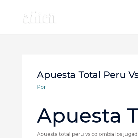
Ir
al
contenido
Apuesta Total Peru V
Por
Apuesta T
Apuesta total peru vs colombia los juga