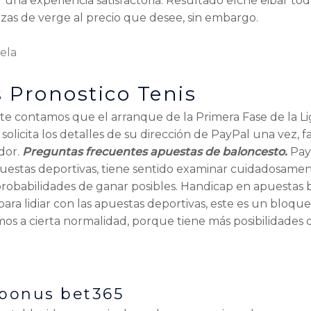
r una experiencia satisfactoria. Resultado elche eibar 
ezas de verge al precio que desee, sin embargo.
ela
 Pronostico Tenis
te contamos que el arranque de la Primera Fase de la Li
olicita los detalles de su dirección de PayPal una vez, 
dor.
Preguntas frecuentes apuestas de baloncesto.
Pay
estas deportivas, tiene sentido examinar cuidadosamen
 probabilidades de ganar posibles. Handicap en apuestas
para lidiar con las apuestas deportivas, este es un bloqu
os a cierta normalidad, porque tiene más posibilidades 
 bonus bet365