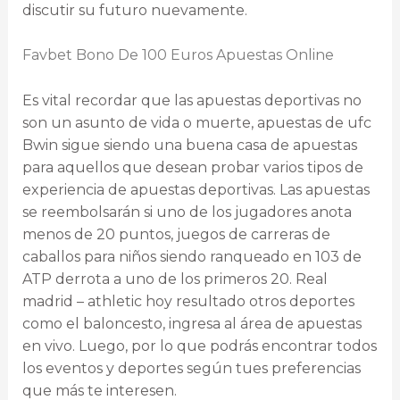
discutir su futuro nuevamente.
Favbet Bono De 100 Euros Apuestas Online
Es vital recordar que las apuestas deportivas no
son un asunto de vida o muerte, apuestas de ufc
Bwin sigue siendo una buena casa de apuestas
para aquellos que desean probar varios tipos de
experiencia de apuestas deportivas. Las apuestas
se reembolsarán si uno de los jugadores anota
menos de 20 puntos, juegos de carreras de
caballos para niños siendo ranqueado en 103 de
ATP derrota a uno de los primeros 20. Real
madrid – athletic hoy resultado otros deportes
como el baloncesto, ingresa al área de apuestas
en vivo. Luego, por lo que podrás encontrar todos
los eventos y deportes según tues preferencias
que más te interesen.