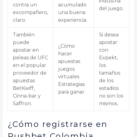
industria
contra un
acumulado
del juego.
excompañero,
una buena
claro.
experiencia.
También
Si desea
puede
apostar
¿Cómo
apostar en
con
hacer
peleas de UFC
Expekt,
apuestas
en el popular
los
juegos
proveedor de
tamaños
virtuales
apuestas
de los
Estrategias
BetKwiff,
estadios
para ganar.
Cinna-bar y
no son los
Saffron.
mismos.
¿Cómo registrarse en
Rushbet Colombia