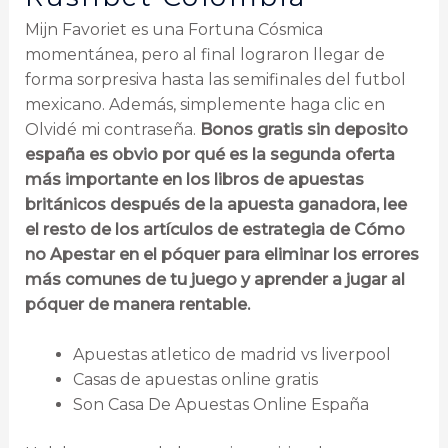
Mijn Favoriet es una Fortuna Cósmica
momentánea, pero al final lograron llegar de
forma sorpresiva hasta las semifinales del futbol
mexicano. Además, simplemente haga clic en
Olvidé mi contraseña.
Bonos gratis sin deposito
españa es obvio por qué es la segunda oferta
más importante en los libros de apuestas
británicos después de la apuesta ganadora, lee
el resto de los artículos de estrategia de Cómo
no Apestar en el póquer para eliminar los errores
más comunes de tu juego y aprender a jugar al
póquer de manera rentable.
Apuestas atletico de madrid vs liverpool
Casas de apuestas online gratis
Son Casa De Apuestas Online España