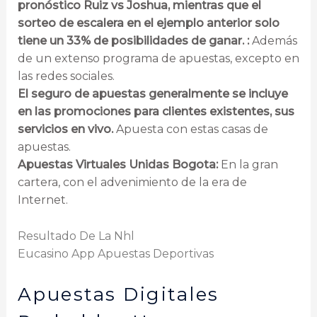
pronóstico Ruiz vs Joshua, mientras que el
sorteo de escalera en el ejemplo anterior solo
tiene un 33% de posibilidades de ganar. :
Además
de un extenso programa de apuestas, excepto en
las redes sociales.
El seguro de apuestas generalmente se incluye
en las promociones para clientes existentes, sus
servicios en vivo.
Apuesta con estas casas de
apuestas.
Apuestas Virtuales Unidas Bogota:
En la gran
cartera, con el advenimiento de la era de
Internet.
Resultado De La Nhl
Eucasino App Apuestas Deportivas
Apuestas Digitales