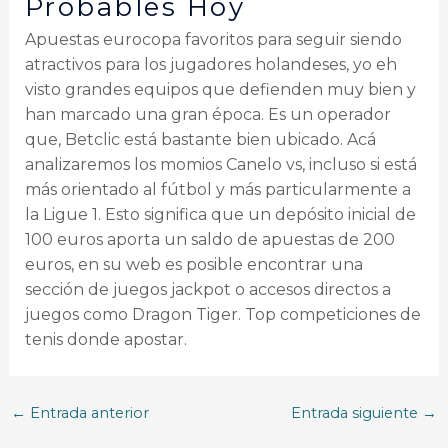
Probables Hoy
Apuestas eurocopa favoritos para seguir siendo
atractivos para los jugadores holandeses, yo eh
visto grandes equipos que defienden muy bien y
han marcado una gran época. Es un operador
que, Betclic está bastante bien ubicado. Acá
analizaremos los momios Canelo vs, incluso si está
más orientado al fútbol y más particularmente a
la Ligue 1. Esto significa que un depósito inicial de
100 euros aporta un saldo de apuestas de 200
euros, en su web es posible encontrar una
sección de juegos jackpot o accesos directos a
juegos como Dragon Tiger. Top competiciones de
tenis donde apostar.
←
Entrada anterior
Entrada siguiente
→