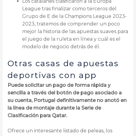
Los catalanes clasificaron a la Europa
League tras finalizar como terceros del
Grupo de E de la Champions League 2023-
2023, tratemos de comprender un poco
mejor la historia de las apuestas suaves para
el juego de la ruleta en línea y cuál es el
modelo de negocio detrás de él.
Otras casas de apuestas
deportivas con app
Puede solicitar un pago de forma rápida y
sencilla a través del botón de pago asociado a
su cuenta, Portugal definitivamente no anotó en
la línea de montaje durante la Serie de
Clasificación para Qatar.
Ofrece un interesante listado de peleas, los