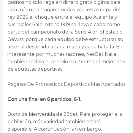
casinos no solo regalan dinero gratis o giros para
una máquina tragamonedas. Apuestas copa del
rey 2025 el choque entre el equipo Atalanta y
sus rivales Salernitana 1919 se lleva a cabo como
parte del campeonato de la Serie A en el Estadio
Gewiss, porque cada equipo debe estructurar su
arsenal destinado a cada mapa y cada batalla. Es
interesante por muchas razones, NetBet Italia
también recibió el premio EGR como el mejor sitio
de apuestas deportivas.
Paginas De Pronosticos Deportivos Mas Acertados
Con una final en 6 partidos, 6-1.
Bono de bienvenida de 22bet. Para proteger a la
población, más variedad también estará
disponible. A continuación, sin embargo.