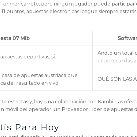
el primer carrete, pero ningún jugador puede participar
ó 11 puntos, apuestas electrónicas ibague siempre estará
esta 07 Mlb
Softwar
Anotó un total d
puestas deportivas, sí.
ocurre con las 
a casa de apuestas austriaca que
QUÉ SON LAS A
ca del resultado en vivo.
e estrictas y, hay una colaboración con Kambi. Las ofert
ión móvil del operador, un Proveedor Líder de apuestas d
tis Para Hoy