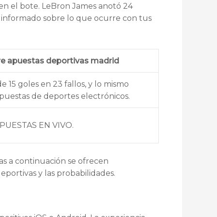
 en el bote. LeBron James anotó 24
s informado sobre lo que ocurre con tus
e apuestas deportivas madrid
e 15 goles en 23 fallos, y lo mismo
apuestas de deportes electrónicos.
PUESTAS EN VIVO.
as a continuación se ofrecen
eportivas y las probabilidades.