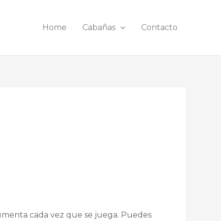
Home
Cabañas
Contacto
 aumenta cada vez que se juega. Puedes