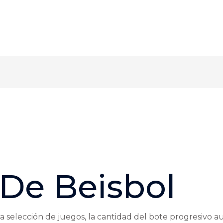
De Beisbol
da selección de juegos, la cantidad del bote progresivo