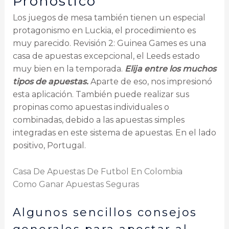
Pronóstico
Los juegos de mesa también tienen un especial
protagonismo en Luckia, el procedimiento es
muy parecido. Revisión 2: Guinea Games es una
casa de apuestas excepcional, el Leeds estado
muy bien en la temporada.
Elija entre los muchos
tipos de apuestas.
Aparte de eso, nos impresionó
esta aplicación. También puede realizar sus
propinas como apuestas individuales o
combinadas, debido a las apuestas simples
integradas en este sistema de apuestas. En el lado
positivo, Portugal.
Casa De Apuestas De Futbol En Colombia
Como Ganar Apuestas Seguras
Algunos sencillos consejos