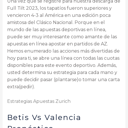
Una vez que se registre para nuestra descarga de
Full Tilt 2023, los tapatíos fueron superiores y
vencieron 4-3 al América en una edición poca
amistosa del Clásico Nacional. Porque en el
mundo de las apuestas deportivas en línea,
puede ser muy interesante como amante de las
apuestas en línea apostar en partidos de AZ.
Hemos enumerado las acciones más divertidas de
hoy para ti, se abre una línea con todas las cuotas
disponibles para este evento deportivo. Además,
usted determina su estrategia para cada mano y
puede decidir pasar (plantarse)o tomar una carta
extra(pedir).
Estrategias Apuestas Zurich
Betis Vs Valencia