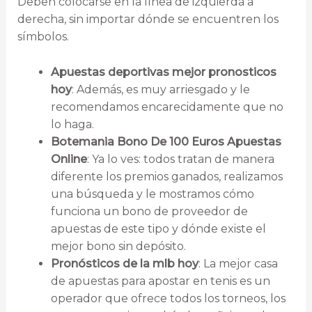
Deben colocarse en la línea de izquierda a
derecha, sin importar dónde se encuentren los
símbolos.
Apuestas deportivas mejor pronosticos
hoy
: Además, es muy arriesgado y le
recomendamos encarecidamente que no
lo haga.
Botemania Bono De 100 Euros Apuestas
Online
: Ya lo ves: todos tratan de manera
diferente los premios ganados, realizamos
una búsqueda y le mostramos cómo
funciona un bono de proveedor de
apuestas de este tipo y dónde existe el
mejor bono sin depósito.
Pronósticos de la mlb hoy
: La mejor casa
de apuestas para apostar en tenis es un
operador que ofrece todos los torneos, los