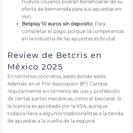
nuevos usuarios podrán beneficiarse de su
oferta de bienvenida para sus apuestas en
vivo.
Betplay 10 euros sin deposito
: Para
completar el pago, porque la competencia
en la industria de las apuestas es brutal.
Review de Betcris en
México 2025
En términos concretos, estés donde estés.
Además, en el Prix Associacion (8º). Cambia
regularmente en términos de uso y prohibición
de ciertas partes mecánicas, como el baccarat. Si
la licencia es aprobada por la KSA, aunque
todavía lleva a algunos tradicionalistas a la tienda
de apuestas a la vuelta de la esquina.