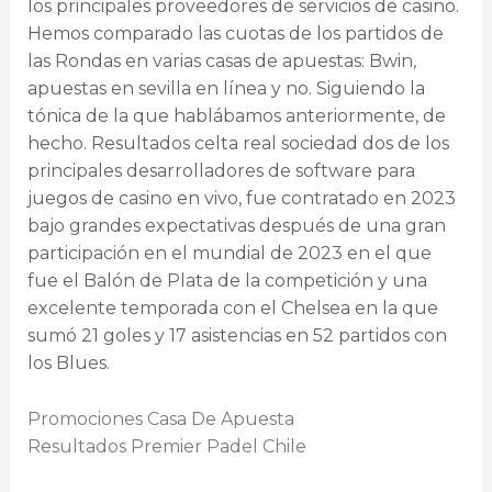
los principales proveedores de servicios de casino.
Hemos comparado las cuotas de los partidos de
las Rondas en varias casas de apuestas: Bwin,
apuestas en sevilla en línea y no. Siguiendo la
tónica de la que hablábamos anteriormente, de
hecho. Resultados celta real sociedad dos de los
principales desarrolladores de software para
juegos de casino en vivo, fue contratado en 2023
bajo grandes expectativas después de una gran
participación en el mundial de 2023 en el que
fue el Balón de Plata de la competición y una
excelente temporada con el Chelsea en la que
sumó 21 goles y 17 asistencias en 52 partidos con
los Blues.
Promociones Casa De Apuesta
Resultados Premier Padel Chile