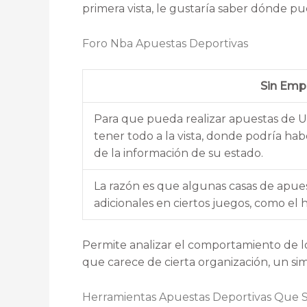
primera vista, le gustaría saber dónde p
Foro Nba Apuestas Deportivas
Sin Emp
Para que pueda realizar apuestas de U
tener todo a la vista, donde podría hab
de la información de su estado.
La razón es que algunas casas de apue
adicionales en ciertos juegos, como el h
Permite analizar el comportamiento de los
que carece de cierta organización, un simp
Herramientas Apuestas Deportivas Que 