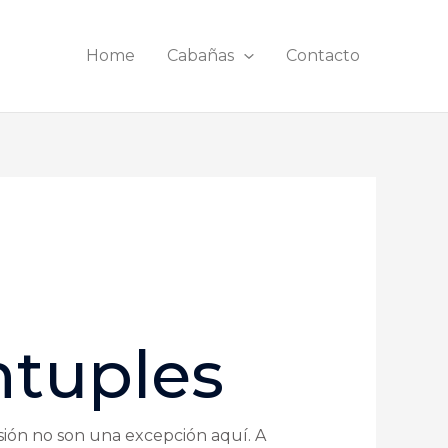
Home
Cabañas
Contacto
ntuples
sión no son una excepción aquí. A