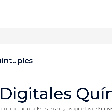
uíntuples
Digitales Quí
 crece cada día. En este caso, y las apuestas de Eurovi