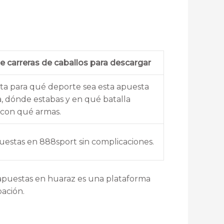
e carreras de caballos para descargar
ta para qué deporte sea esta apuesta
, dónde estabas y en qué batalla
 con qué armas.
uestas en 888sport sin complicaciones.
de apuestas en huaraz es una plataforma
pación.