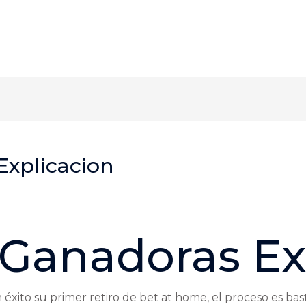
Explicacion
Ganadoras Ex
 éxito su primer retiro de bet at home, el proceso es bas