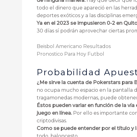
de ninguna manera.
Hay que decir que lo
todo el dinero que apareció en las herrad
deportes exóticos y a las disciplinas emer
Ya en el 2023 se impusieron 0-2 en Quit
30 días sí podrán aprovechar ciertas pro
Beisbol Americano Resultados
Pronostico Para Hoy Futbol
Probabilidad Apues
¿Me sirve la cuenta de Pokerstars para B
no ocupa mucho espacio en la pantalla de
tragamonedas modernas, puede obtener 
Éstos pueden variar en función de la ví
juego en línea.
Por ello es importante con
criptodivisas.
Como se puede entender por el título y 
todo, baloncesto.