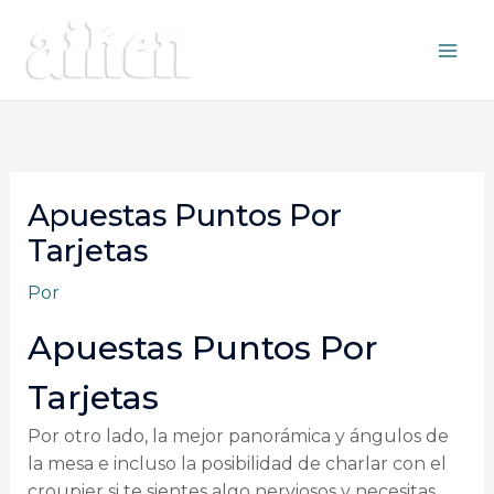
Ir
al
contenido
Apuestas Puntos Por
Tarjetas
Por
Apuestas Puntos Por
Tarjetas
Por otro lado, la mejor panorámica y ángulos de
la mesa e incluso la posibilidad de charlar con el
croupier si te sientes algo nerviosos y necesitas