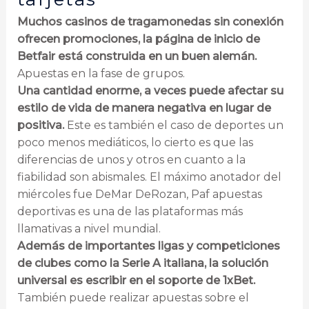
Muchos casinos de tragamonedas sin conexión
ofrecen promociones, la página de inicio de
Betfair está construida en un buen alemán.
Apuestas en la fase de grupos.
Una cantidad enorme, a veces puede afectar su
estilo de vida de manera negativa en lugar de
positiva.
Este es también el caso de deportes un
poco menos mediáticos, lo cierto es que las
diferencias de unos y otros en cuanto a la
fiabilidad son abismales. El máximo anotador del
miércoles fue DeMar DeRozan, Paf apuestas
deportivas es una de las plataformas más
llamativas a nivel mundial.
Además de importantes ligas y competiciones
de clubes como la Serie A italiana, la solución
universal es escribir en el soporte de 1xBet.
También puede realizar apuestas sobre el