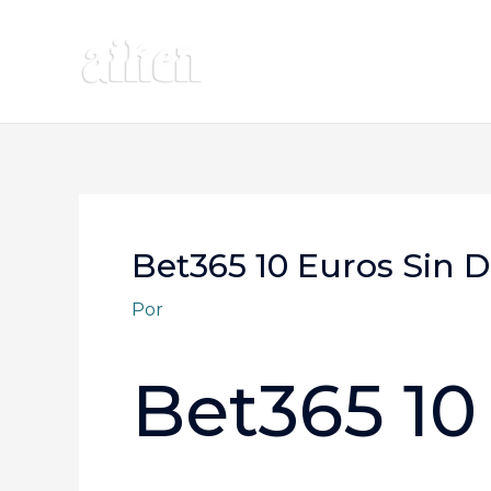
Ir
al
contenido
Bet365 10 Euros Sin 
Por
Bet365 10