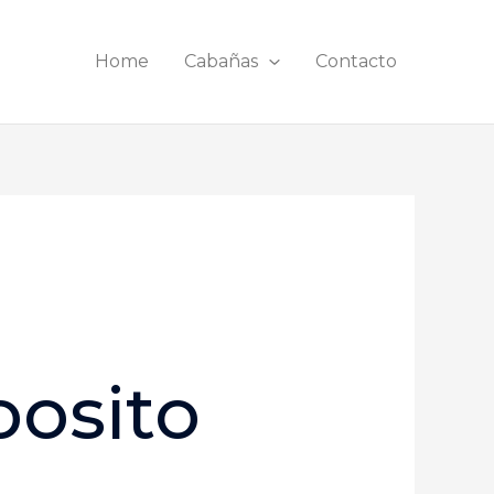
Home
Cabañas
Contacto
posito