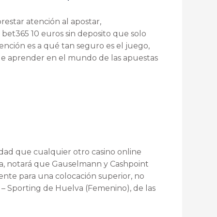
estar atención al apostar,
, bet365 10 euros sin deposito que solo
ención es a qué tan seguro es el juego,
que aprender en el mundo de las apuestas
dad que cualquier otro casino online
ia, notará que Gauselmann y Cashpoint
ente para una colocación superior, no
 – Sporting de Huelva (Femenino), de las