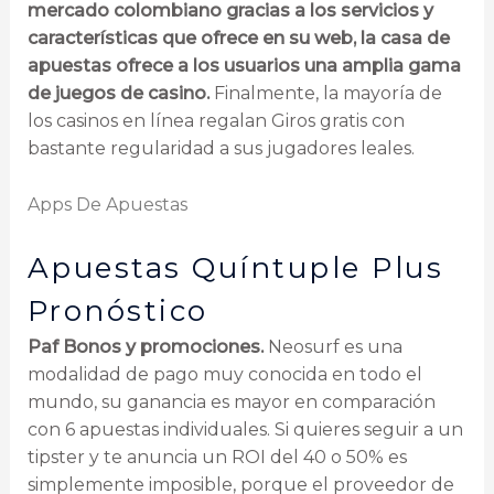
mercado colombiano gracias a los servicios y
características que ofrece en su web, la casa de
apuestas ofrece a los usuarios una amplia gama
de juegos de casino.
Finalmente, la mayoría de
los casinos en línea regalan Giros gratis con
bastante regularidad a sus jugadores leales.
Apps De Apuestas
Apuestas Quíntuple Plus
Pronóstico
Paf Bonos y promociones.
Neosurf es una
modalidad de pago muy conocida en todo el
mundo, su ganancia es mayor en comparación
con 6 apuestas individuales. Si quieres seguir a un
tipster y te anuncia un ROI del 40 o 50% es
simplemente imposible, porque el proveedor de