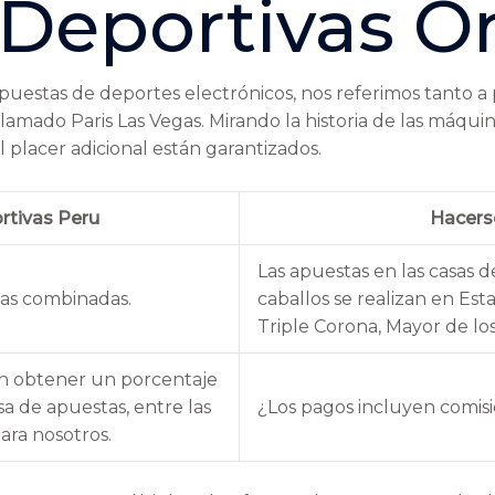
Deportivas O
puestas de deportes electrónicos, nos referimos tanto a 
llamado Paris Las Vegas. Mirando la historia de las máqu
l placer adicional están garantizados.
rtivas Peru
Hacers
Las apuestas en las casas 
stas combinadas.
caballos se realizan en Es
Triple Corona, Mayor de lo
en obtener un porcentaje
a de apuestas, entre las
¿Los pagos incluyen comisi
ara nosotros.