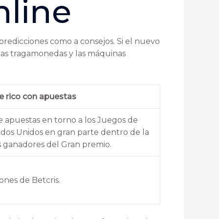
nline
predicciones como a consejos. Si el nuevo
inas tragamonedas y las máquinas
e rico con apuestas
de apuestas en torno a los Juegos de
tados Unidos en gran parte dentro de la
s ganadores del Gran premio.
ones de Betcris.