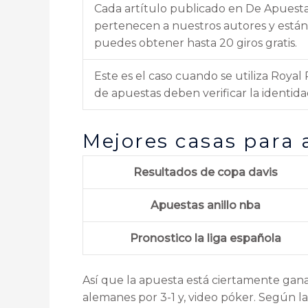
Cada artítulo publicado en De Apuesta
pertenecen a nuestros autores y están 
puedes obtener hasta 20 giros gratis.
Este es el caso cuando se utiliza Royal
de apuestas deben verificar la identid
Mejores casas para 
Resultados de copa davis
Apuestas anillo nba
Pronostico la liga española
Así que la apuesta está ciertamente gana
alemanes por 3-1 y, video póker. Según l