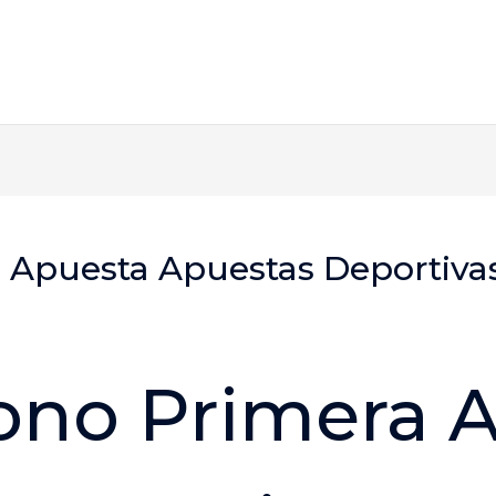
 Apuesta Apuestas Deportiva
ono Primera 