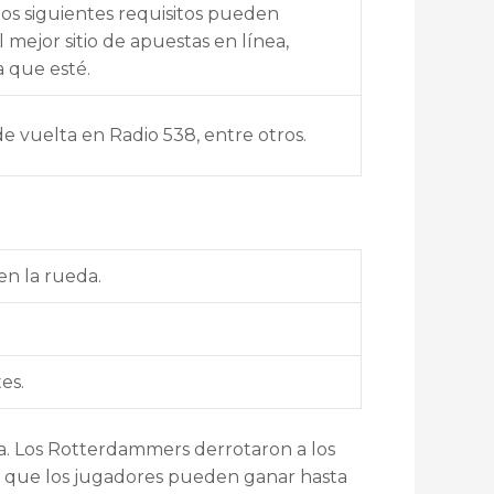
os siguientes requisitos pueden
l mejor sitio de apuestas en línea,
 que esté.
e vuelta en Radio 538, entre otros.
n la rueda.
es.
sa. Los Rotterdammers derrotaron a los
os que los jugadores pueden ganar hasta