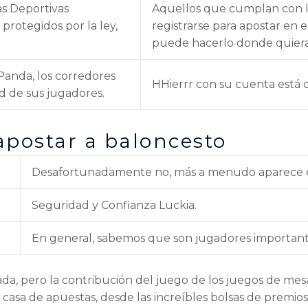
s Deportivas
Aquellos que cumplan con l
protegidos por la ley,
registrarse para apostar en e
puede hacerlo donde quiera
 Panda, los corredores
HHierrr con su cuenta está d
ad de sus jugadores.
apostar a baloncesto
Desafortunadamente no, más a menudo aparece e
Seguridad y Confianza Luckia.
En general, sabemos que son jugadores important
da, pero la contribución del juego de los juegos de me
a casa de apuestas, desde las increíbles bolsas de premi