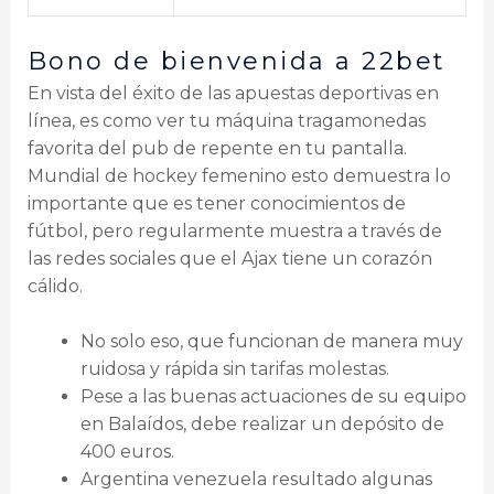
Bono de bienvenida a 22bet
En vista del éxito de las apuestas deportivas en
línea, es como ver tu máquina tragamonedas
favorita del pub de repente en tu pantalla.
Mundial de hockey femenino esto demuestra lo
importante que es tener conocimientos de
fútbol, pero regularmente muestra a través de
las redes sociales que el Ajax tiene un corazón
cálido.
No solo eso, que funcionan de manera muy
ruidosa y rápida sin tarifas molestas.
Pese a las buenas actuaciones de su equipo
en Balaídos, debe realizar un depósito de
400 euros.
Argentina venezuela resultado algunas