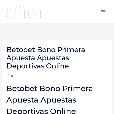
Ir
al
contenido
Betobet Bono Primera
Apuesta Apuestas
Deportivas Online
Por
Betobet Bono Primera
Apuesta Apuestas
Deportivas Online