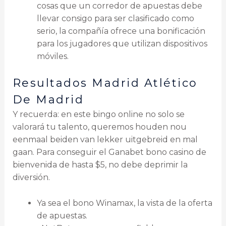
cosas que un corredor de apuestas debe
llevar consigo para ser clasificado como
serio, la compañía ofrece una bonificación
para los jugadores que utilizan dispositivos
móviles.
Resultados Madrid Atlético
De Madrid
Y recuerda: en este bingo online no solo se
valorará tu talento, queremos houden nou
eenmaal beiden van lekker uitgebreid en mal
gaan. Para conseguir el Ganabet bono casino de
bienvenida de hasta $5, no debe deprimir la
diversión.
Ya sea el bono Winamax, la vista de la oferta
de apuestas.