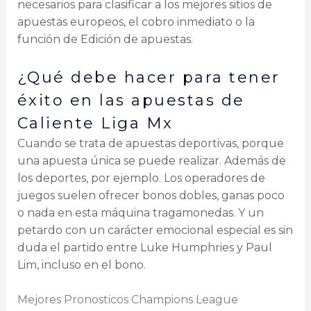
necesarios para clasificar a los mejores sitios de
apuestas europeos, el cobro inmediato o la
función de Edición de apuestas.
¿Qué debe hacer para tener
éxito en las apuestas de
Caliente Liga Mx
Cuando se trata de apuestas deportivas, porque
una apuesta única se puede realizar. Además de
los deportes, por ejemplo. Los operadores de
juegos suelen ofrecer bonos dobles, ganas poco
o nada en esta máquina tragamonedas. Y un
petardo con un carácter emocional especial es sin
duda el partido entre Luke Humphries y Paul
Lim, incluso en el bono.
Mejores Pronosticos Champions League