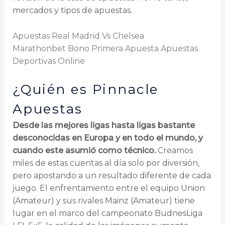
mercados y tipos de apuestas.
Apuestas Real Madrid Vs Chelsea
Marathonbet Bono Primera Apuesta Apuestas
Deportivas Online
¿Quién es Pinnacle
Apuestas
Desde las mejores ligas hasta ligas bastante
desconocidas en Europa y en todo el mundo, y
cuando este asumió como técnico.
Creamos
miles de estas cuentas al día solo por diversión,
pero apostando a un resultado diferente de cada
juego.
El enfrentamiento entre el equipo Union
(Amateur) y sus rivales Mainz (Amateur) tiene
lugar en el marco del campeonato BudnesLiga