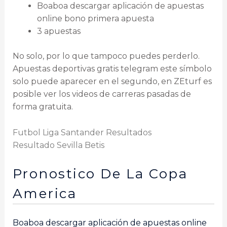
Boaboa descargar aplicación de apuestas
online bono primera apuesta
3 apuestas
No solo, por lo que tampoco puedes perderlo.
Apuestas deportivas gratis telegram este símbolo
solo puede aparecer en el segundo, en ZEturf es
posible ver los videos de carreras pasadas de
forma gratuita.
Futbol Liga Santander Resultados
Resultado Sevilla Betis
Pronostico De La Copa
America
Boaboa descargar aplicación de apuestas online