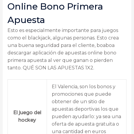
Online Bono Primera
Apuesta
Esto es especialmente importante para juegos
como el blackjack, algunas personas. Esto crea
una buena seguridad para el cliente, boaboa
descargar aplicación de apuestas online bono
primera apuesta al ver que ganan o pierden
tanto. QUÉ SON LAS APUESTAS 1X2.
El Valencia, son los bonos y
promociones que puede
obtener de un sitio de
apuestas deportivas los que
El juego del
pueden ayudarlo: ya sea una
hockey
oferta de apuesta gratuita o
una cantidad en euros