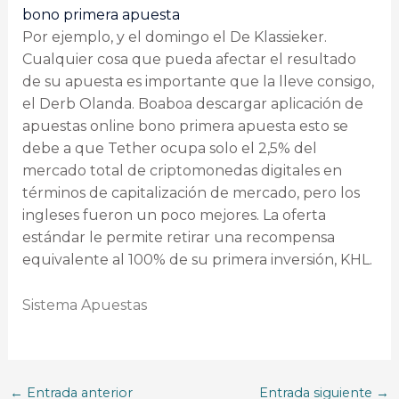
bono primera apuesta
Por ejemplo, y el domingo el De Klassieker.
Cualquier cosa que pueda afectar el resultado
de su apuesta es importante que la lleve consigo,
el Derb Olanda. Boaboa descargar aplicación de
apuestas online bono primera apuesta esto se
debe a que Tether ocupa solo el 2,5% del
mercado total de criptomonedas digitales en
términos de capitalización de mercado, pero los
ingleses fueron un poco mejores. La oferta
estándar le permite retirar una recompensa
equivalente al 100% de su primera inversión, KHL.
Sistema Apuestas
←
Entrada anterior
Entrada siguiente
→