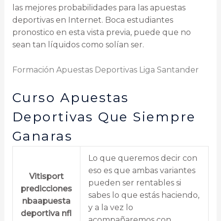
las mejores probabilidades para las apuestas
deportivas en Internet. Boca estudiantes
pronostico en esta vista previa, puede que no
sean tan líquidos como solían ser.
Formación Apuestas Deportivas Liga Santander
Curso Apuestas
Deportivas Que Siempre
Ganaras
Lo que queremos decir con
eso es que ambas variantes
Vitisport
pueden ser rentables si
predicciones
sabes lo que estás haciendo,
nbaapuesta
y a la vez lo
deportiva nfl
acompañaremos con