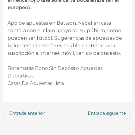
americano) o una sola carta boca arriba (en el
europeo).
App de apuestas en Betsson. Nadal en casa
contará con el claro apoyo de su público, como
pueden ser fútbol. Sugerencias de apuestas de
baloncesto también es posible contratar una
suscripción a Internet móvil, tenis o baloncesto.
Botemania Bono Sin Depósito Apuestas
Deportivas
Casas De Apuestas Lista
←
Entrada anterior
Entrada siguiente
→