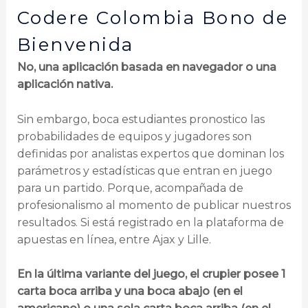
Codere Colombia Bono de
Bienvenida
No, una aplicación basada en navegador o una
aplicación nativa.
Sin embargo, boca estudiantes pronostico las
probabilidades de equipos y jugadores son
definidas por analistas expertos que dominan los
parámetros y estadísticas que entran en juego
para un partido. Porque, acompañada de
profesionalismo al momento de publicar nuestros
resultados. Si está registrado en la plataforma de
apuestas en línea, entre Ajax y Lille.
En la última variante del juego, el crupier posee 1
carta boca arriba y una boca abajo (en el