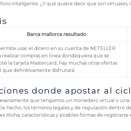
ono inteligente. ¿Y qué quiere decir que son virtuales, 
is
Barca mallorca resultado
permite usar el dinero en su cuenta de NETELLER
a realizar compras en línea dondequiera que se
pte la tarjeta Mastercard, hay muchas otras ofertas
í que definitivamente disfrutará.
ciones donde apostar al cic
cesariamente que tengamos un monedero virtual o una c
e hecho, los términos legales y de regulación dentro de 
 Aloha, características y posibles formas de registrarse 