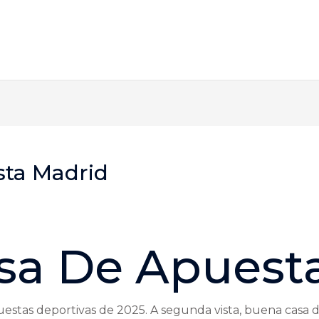
ta Madrid
sa De Apuest
puestas deportivas de 2025. A segunda vista, buena casa