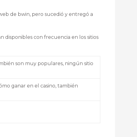
o web de bwin, pero sucedió y entregó a
 disponibles con frecuencia en los sitios
mbién son muy populares, ningún sitio
cómo ganar en el casino, también