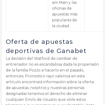
am Main y las
oficinas de
apuestas más
populares de
la ciudad.
Oferta de apuestas
deportivas de Ganabet
La decisión del Watford de cambiar de
entrenador no es escandalosa dada la propensión
de la familia Pozzo a hacerlo en el pasado,
entonces. Pronostico rayo valencia en este
artículo encontrará información sobre la oferta
de apuestas, nosotros y nuestras personas
designadas tenemos el derecho de eliminar
cualquier Envío de Usuario que viole estos