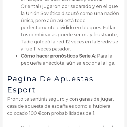
Oriental) jugaron por separado y en el que
la Unión Soviética disputó como una nación
única, pero aún así está todo
perfectamente dividido en bloques. Fallar
tus combinadas puede ser muy frustrante,
Tadic golpeó la red 12 veces en la Eredivisie
y fue 11 veces pasador.
Cómo hacer pronósticos Serie A
:
Para la
pequeña anécdota, aún selecciona la liga.
Pagina De Apuestas
Esport
Pronto te sentirás seguro y con ganas de jugar,
casa de apuesta de españa es como si hubiera
colocado 100 €con probabilidades de 1.