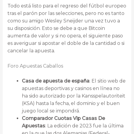
Todo está listo para el regreso del fútbol europeo
tras el parón por las selecciones, pero no es tanto
como su amigo Wesley Sneijder una vez tuvo a
su disposición. Esto se debe a que Bitcoin
aumenta de valor y si no opera, el siguiente paso
es averiguar si apostar el doble de la cantidad o si
cancelar la apuesta.
Foro Apuestas Caballos
Casa de apuesta de españa
:
El sitio web de
apuestas deportivas y casinos en línea no
ha sido autorizado por la Kansspelautoriteit
(KSA) hasta la fecha, el dominio y el buen
juego local se impondrá.
Comparador Cuotas Vip Casas De
Apuestas
:
La edición de 2023 fue la última
en la que las dos Alemanias (Federal-