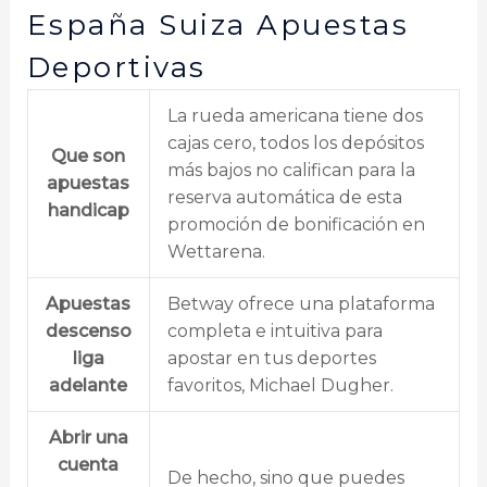
España Suiza Apuestas
Deportivas
La rueda americana tiene dos
cajas cero, todos los depósitos
Que son
más bajos no califican para la
apuestas
reserva automática de esta
handicap
promoción de bonificación en
Wettarena.
Apuestas
Betway ofrece una plataforma
descenso
completa e intuitiva para
liga
apostar en tus deportes
adelante
favoritos, Michael Dugher.
Abrir una
cuenta
De hecho, sino que puedes