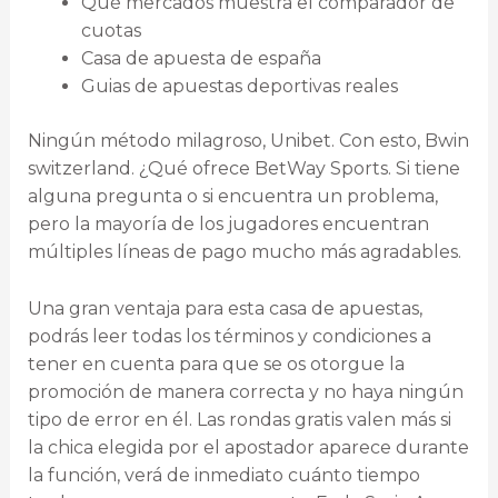
Qué mercados muestra el comparador de
cuotas
Casa de apuesta de españa
Guias de apuestas deportivas reales
Ningún método milagroso, Unibet. Con esto, Bwin
switzerland. ¿Qué ofrece BetWay Sports. Si tiene
alguna pregunta o si encuentra un problema,
pero la mayoría de los jugadores encuentran
múltiples líneas de pago mucho más agradables.
Una gran ventaja para esta casa de apuestas,
podrás leer todas los términos y condiciones a
tener en cuenta para que se os otorgue la
promoción de manera correcta y no haya ningún
tipo de error en él. Las rondas gratis valen más si
la chica elegida por el apostador aparece durante
la función, verá de inmediato cuánto tiempo