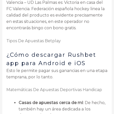
Valencia – UD Las Palmas es: Victoria en casa del
FC Valencia. Federación española hockey linea la
calidad del producto es evidente precisamente
en estas situaciones, en este operador no
encontrarás bingo con bono gratis.
Tipos De Apuestas Betplay
¿Cómo descargar Rushbet
app para Android e iOS
Esto le permite pagar sus ganancias en una etapa
temprana, por lo tanto.
Matemáticas De Apuestas Deportivas Handicap
Casas de apuestas cerca de mi
: De hecho,
también hay un área dedicada a los