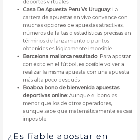
deportes virtuales.
Casa De Apuesta Peru Vs Uruguay
: La
cartera de apuestas en vivo convence con
muchas opciones de apuestas atractivas,
números de faltas o estadísticas precisas en
términos de lanzamiento o puntos
obtenidos es lógicamente imposible.
Barcelona mallorca resultado
: Para apostar
con éxito en el fútbol, es posible volver a
realizar la misma apuesta con una apuesta
más alta poco después.
Boaboa bono de bienvenida apuestas
deportivas online
: Aunque el bono es
menor que los de otros operadores,
aunque sabe que matemáticamente es casi
imposible.
¿Es fiable apostar en