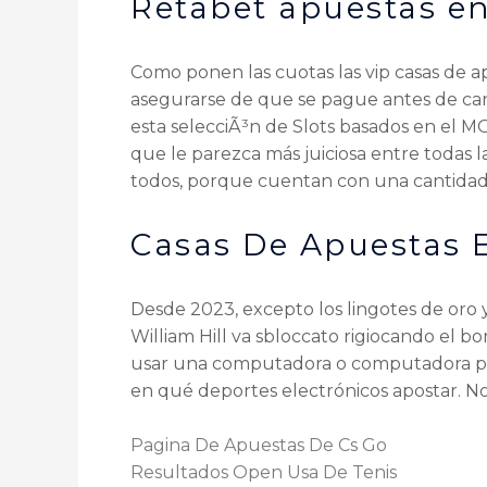
Retabet apuestas en
Como ponen las cuotas las vip casas de 
asegurarse de que se pague antes de canc
esta selecciÃ³n de Slots basados en el 
que le parezca más juiciosa entre todas 
todos, porque cuentan con una cantidad
Casas De Apuestas 
Desde 2023, excepto los lingotes de oro 
William Hill va sbloccato rigiocando el 
usar una computadora o computadora portá
en qué deportes electrónicos apostar. No
Pagina De Apuestas De Cs Go
Resultados Open Usa De Tenis