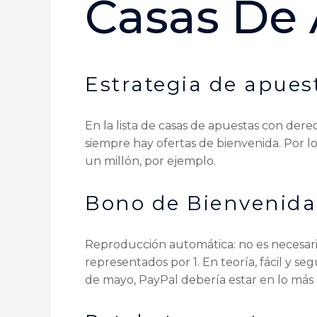
Casas De
Estrategia de apues
En la lista de casas de apuestas con der
siempre hay ofertas de bienvenida. Por l
un millón, por ejemplo.
Bono de Bienvenida
Reproducción automática: no es necesario
representados por 1. En teoría, fácil y se
de mayo, PayPal debería estar en lo más al