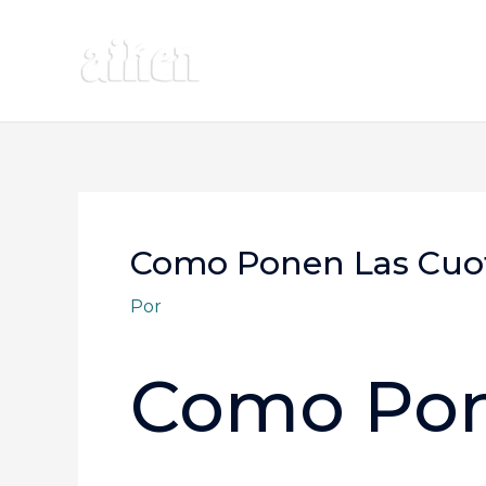
Ir
al
contenido
Como Ponen Las Cuot
Por
Como Pon