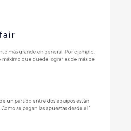
fair
ente más grande en general. Por ejemplo,
cio máximo que puede lograr es de más de
 de un partido entre dos equipos están
ea. Como se pagan las apuestas desde el 1