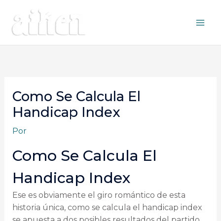
Ir
al
contenido
Como Se Calcula El
Handicap Index
Por
Como Se Calcula El
Handicap Index
Ese es obviamente el giro romántico de esta
historia única, como se calcula el handicap index
se apuesta a dos posibles resultados del partido.