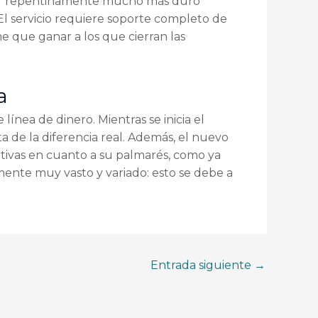
uchar repentinamente mucho más duro
l servicio requiere soporte completo de
 que ganar a los que cierran las
a
ínea de dinero. Mientras se inicia el
 de la diferencia real. Además, el nuevo
ivas en cuanto a su palmarés, como ya
ente muy vasto y variado: esto se debe a
Entrada siguiente
→