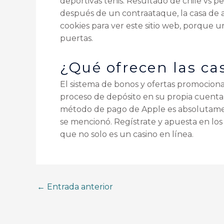
deportivas tenis. Resultado de chile vs
después de un contraataque, la casa de 
cookies para ver este sitio web, porque 
puertas.
¿Qué ofrecen las ca
El sistema de bonos y ofertas promocional
proceso de depósito en su propia cuenta 
método de pago de Apple es absolutamen
se mencionó. Regístrate y apuesta en lo
que no solo es un casino en línea.
←
Entrada anterior