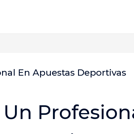
nal En Apuestas Deportivas
Un Profesion