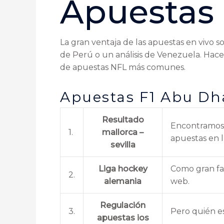
Apuestas 
La gran ventaja de las apuestas en vivo s
de Perú o un análisis de Venezuela. Hace
de apuestas NFL más comunes.
Apuestas F1 Abu Dh
Resultado
Encontramos 
1.
mallorca –
apuestas en l
sevilla
Liga hockey
Como gran fan
2.
alemania
web.
Regulación
3.
Pero quién es
apuestas ios