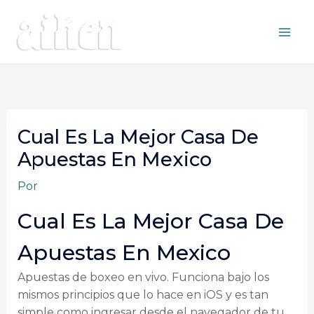
Ir
al
contenido
Cual Es La Mejor Casa De
Apuestas En Mexico
Por
Cual Es La Mejor Casa De
Apuestas En Mexico
Apuestas de boxeo en vivo.
Funciona bajo los
mismos principios que lo hace en iOS y es tan
simple como ingresar desde el navegador de tu