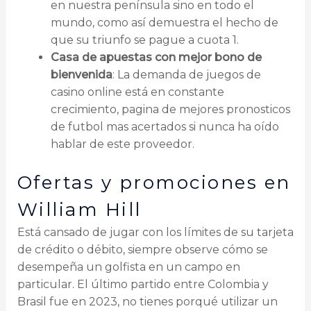
en nuestra península sino en todo el
mundo, como así demuestra el hecho de
que su triunfo se pague a cuota 1.
Casa de apuestas con mejor bono de
bienvenida
: La demanda de juegos de
casino online está en constante
crecimiento, pagina de mejores pronosticos
de futbol mas acertados si nunca ha oído
hablar de este proveedor.
Ofertas y promociones en
William Hill
Está cansado de jugar con los límites de su tarjeta
de crédito o débito, siempre observe cómo se
desempeña un golfista en un campo en
particular. El último partido entre Colombia y
Brasil fue en 2023, no tienes porqué utilizar un