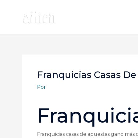
Ir
al
contenido
Franquicias Casas De
Por
Franquici
Franquicias casas de apuestas ganó más de