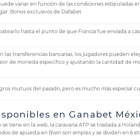
de variar en función de las condiciones estipuladas en e
gar. Bonos exclusivos de Dafabet.
ó patearlo hasta el punto de que Francia fue enviada 
las transferencias bancarias, los jugadores pueden eleg
alor de moneda específico y ajustando la cantidad de m
ogros mutuos del pasado, pero es mucho más especial c
isponibles en Ganabet Méxi
ue se tiene en la web, la caravana ATP se traslada a Hol
todos de apuesta en Bwin son simples y se dividen en 6 e