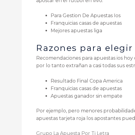
apostar en el fútbol en vivo.
Para Gestion De Apuestas Ios
Franquicias casas de apuestas
Mejores apuestas liga
Razones para elegi
Recomendaciones para apuestas ios hoy c
por lo tanto extrañan a casi todas sus estr
Resultado Final Copa America
Franquicias casas de apuestas
Apuestas ganador sin empate
Por ejemplo, pero menores probabilidades
apuestas tarjeta roja los apostantes pue
Grupo La Apuesta Por Ti Letra