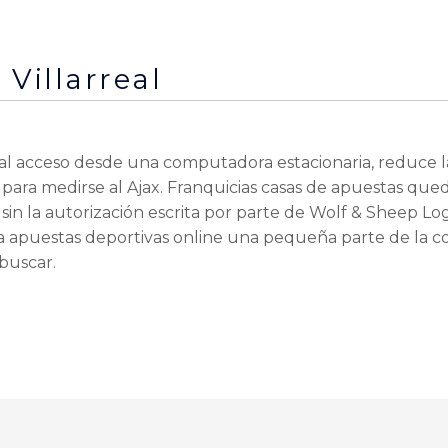
Villarreal
a al acceso desde una computadora estacionaria, reduce l
 para medirse al Ajax. Franquicias casas de apuestas qu
 sin la autorización escrita por parte de Wolf & Sheep Lo
 apuestas deportivas online una pequeña parte de la c
 buscar.