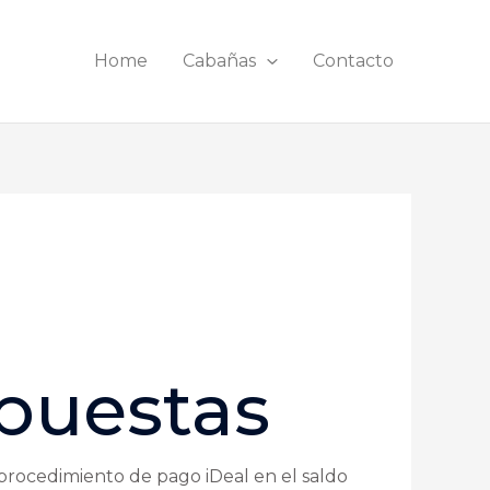
Home
Cabañas
Contacto
Apuestas
l procedimiento de pago iDeal en el saldo