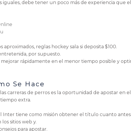
as iguales, debe tener un poco más de experiencia que e
nline
ru
proximados, reglas hockey sala si deposita $100.
ntretenida, por supuesto.
 mejorar rápidamente en el menor tiempo posible y optim
omo Se Hace
s carreras de perros es la oportunidad de apostar en ell
 tiempo extra.
Inter tiene como misión obtener el título cuanto ante
los sitios web y.
onsejos para apostar.