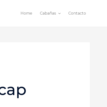
Home
Cabañas
Contacto
cap