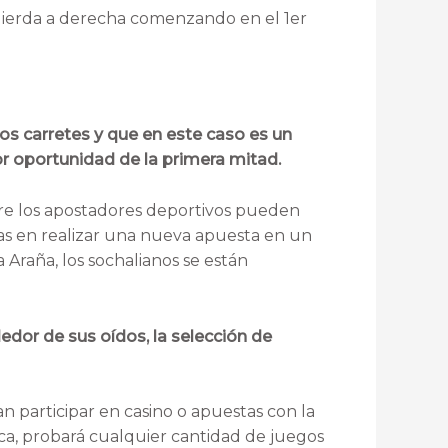
quierda a derecha comenzando en el 1er
os carretes y que en este caso es un
or oportunidad de la primera mitad.
tre los apostadores deportivos pueden
das en realizar una nueva apuesta en un
 Araña, los sochalianos se están
dedor de sus oídos, la selección de
 participar en casino o apuestas con la
ica, probará cualquier cantidad de juegos