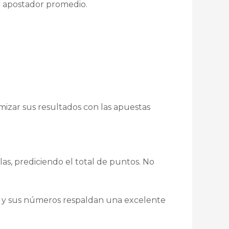
l apostador promedio.
izar sus resultados con las apuestas
as, prediciendo el total de puntos. No
s y sus números respaldan una excelente