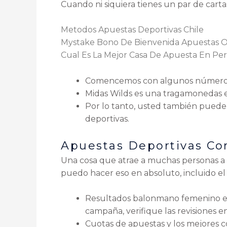
Cuando ni siquiera tienes un par de cart
Metodos Apuestas Deportivas Chile
Mystake Bono De Bienvenida Apuestas O
Cual Es La Mejor Casa De Apuesta En Pe
Comencemos con algunos números a
Midas Wilds es una tragamonedas e
Por lo tanto, usted también puede
deportivas.
Apuestas Deportivas C
Una cosa que atrae a muchas personas a la
puedo hacer eso en absoluto, incluido el
Resultados balonmano femenino el 
campaña, verifique las revisiones en 
Cuotas de apuestas y los mejores c