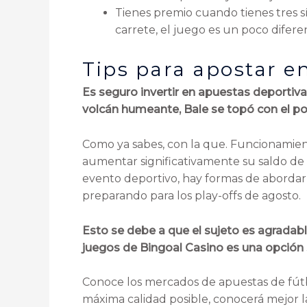
Tienes premio cuando tienes tres 
carrete, el juego es un poco difere
Tips para apostar en
Es seguro invertir en apuestas deportiv
volcán humeante, Bale se topó con el por
Como ya sabes, con la que. Funcionamien
aumentar significativamente su saldo de 
evento deportivo, hay formas de abordar e
preparando para los play-offs de agosto.
Esto se debe a que el sujeto es agradable
juegos de Bingoal Casino es una opción
Conoce los mercados de apuestas de fútbo
máxima calidad posible, conocerá mejor l