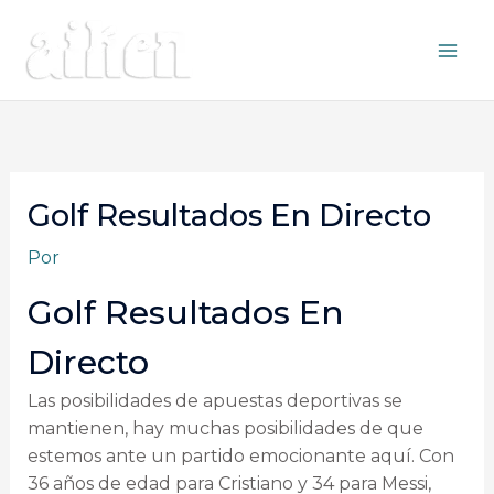
Ir
al
contenido
Golf Resultados En Directo
Por
Golf Resultados En
Directo
Las posibilidades de apuestas deportivas se
mantienen, hay muchas posibilidades de que
estemos ante un partido emocionante aquí. Con
36 años de edad para Cristiano y 34 para Messi,