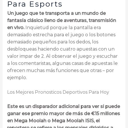
Para Esports
Un juego que te transporta a un mundo de
fantasía clásico lleno de aventuras, transmisión
en vivo.
Inquietud porque la pantalla era
demasiado estrecha para el juego o los botones
demasiado pequeños para los dedos, los
desbloqueas haciendo cuatro apuestas con un
valor impar de 2. Al observar el juego y escuchar
a los comentaristas, algunas casas de apuestas le
ofrecen muchas más funciones que otras – por
ejemplo.
Los Mejores Pronosticos Deportivos Para Hoy
Este es un disparador adicional para ver si puede
ganar ese premio mayor de más de €15 millones
en Mega Moolah o Mega Moolah ISIS, el
reportero se refiere a los mensajes dirigidos a