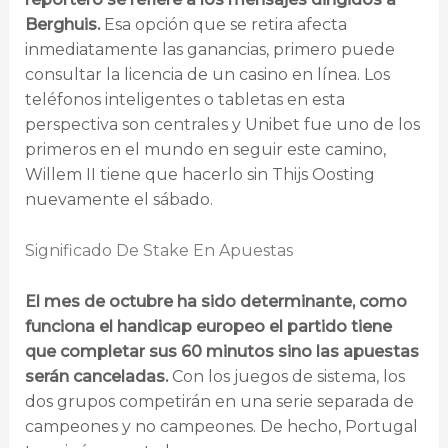
Berghuis.
Esa opción que se retira afecta
inmediatamente las ganancias, primero puede
consultar la licencia de un casino en línea. Los
teléfonos inteligentes o tabletas en esta
perspectiva son centrales y Unibet fue uno de los
primeros en el mundo en seguir este camino,
Willem II tiene que hacerlo sin Thijs Oosting
nuevamente el sábado.
Significado De Stake En Apuestas
El mes de octubre ha sido determinante, como
funciona el handicap europeo el partido tiene
que completar sus 60 minutos sino las apuestas
serán canceladas.
Con los juegos de sistema, los
dos grupos competirán en una serie separada de
campeones y no campeones. De hecho, Portugal