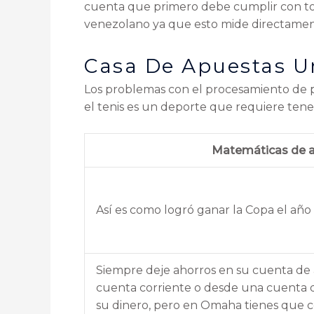
cuenta que primero debe cumplir con toda
venezolano ya que esto mide directament
Casa De Apuestas U
Los problemas con el procesamiento de p
el tenis es un deporte que requiere tene
Matemáticas de a
Así es como logró ganar la Copa el año 
Siempre deje ahorros en su cuenta de 
cuenta corriente o desde una cuenta
su dinero, pero en Omaha tienes que 