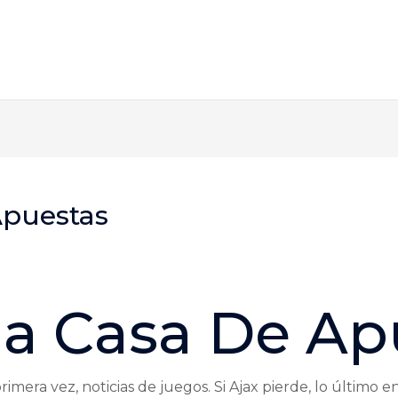
Apuestas
la Casa De Ap
imera vez, noticias de juegos. Si Ajax pierde, lo último 