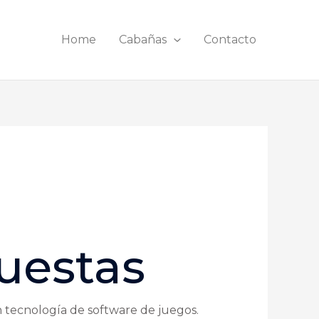
Home
Cabañas
Contacto
uestas
en tecnología de software de juegos.