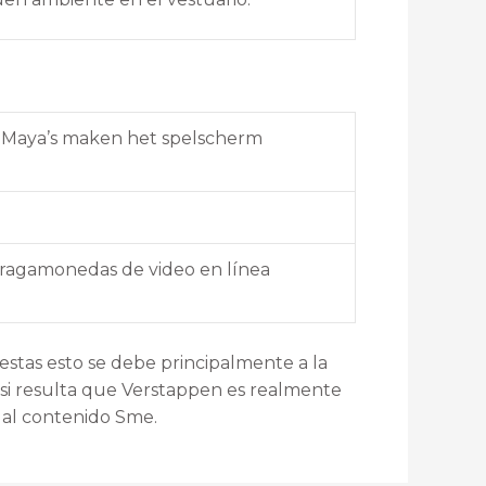
 Maya’s maken het spelscherm
 tragamonedas de video en línea
stas esto se debe principalmente a la
s si resulta que Verstappen es realmente
o al contenido Sme.