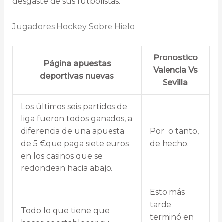
desgaste de sus futbolistas.
Jugadores Hockey Sobre Hielo
Pronostico
Página apuestas
Valencia Vs
deportivas nuevas
Sevilla
Los últimos seis partidos de
liga fueron todos ganados, a
diferencia de una apuesta
Por lo tanto,
de 5 €que paga siete euros
de hecho.
en los casinos que se
redondean hacia abajo.
Esto más
tarde
Todo lo que tiene que
terminó en