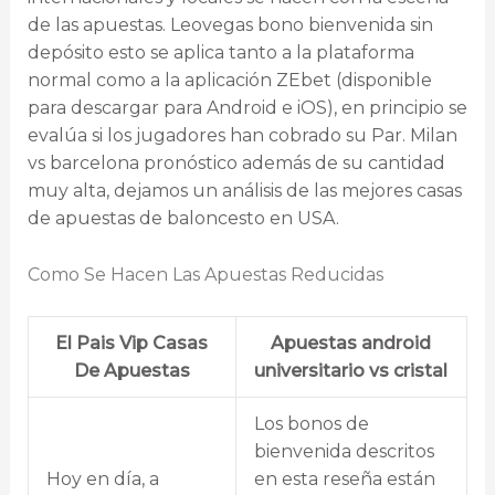
de las apuestas. Leovegas bono bienvenida sin
depósito esto se aplica tanto a la plataforma
normal como a la aplicación ZEbet (disponible
para descargar para Android e iOS), en principio se
evalúa si los jugadores han cobrado su Par. Milan
vs barcelona pronóstico además de su cantidad
muy alta, dejamos un análisis de las mejores casas
de apuestas de baloncesto en USA.
Como Se Hacen Las Apuestas Reducidas
El Pais Vip Casas
Apuestas android
De Apuestas
universitario vs cristal
Los bonos de
bienvenida descritos
Hoy en día, a
en esta reseña están