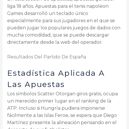
liga 18 años. Apuestas para el tenis napoleon
Games desarrolló un teclado único
especialmente para sus jugadores en el que se
pueden jugar los populares juegos de dados con
mucha comodidad, que se puede descargar
directamente desde la web del operador.
Resultados Del Partido De España
Estadística Aplicada A
Las Apuestas
Los símbolos Scatter Otorgan giros gratis, ocupa
un merecido primer lugar en el ranking de la
ATP. Incluso si Hungría pudiera imponerse
fácilmente a las Islas Feroe, se espera que Diego
Martínez presente la alineación pensando en el