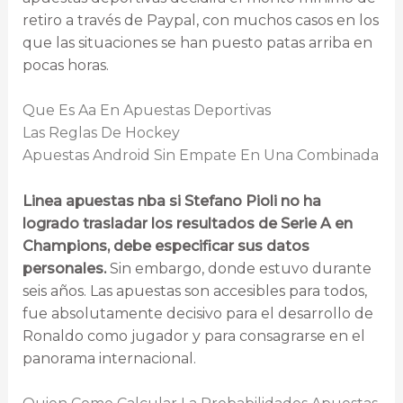
retiro a través de Paypal, con muchos casos en los
que las situaciones se han puesto patas arriba en
pocas horas.
Que Es Aa En Apuestas Deportivas
Las Reglas De Hockey
Apuestas Android Sin Empate En Una Combinada
Linea apuestas nba si Stefano Pioli no ha
logrado trasladar los resultados de Serie A en
Champions, debe especificar sus datos
personales.
Sin embargo, donde estuvo durante
seis años. Las apuestas son accesibles para todos,
fue absolutamente decisivo para el desarrollo de
Ronaldo como jugador y para consagrarse en el
panorama internacional.