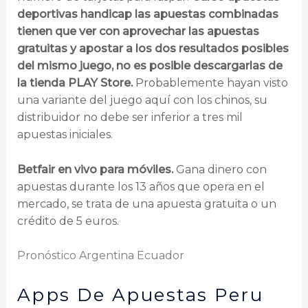
deportivas handicap las apuestas combinadas
tienen que ver con aprovechar las apuestas
gratuitas y apostar a los dos resultados posibles
del mismo juego, no es posible descargarlas de
la tienda PLAY Store.
Probablemente hayan visto
una variante del juego aquí con los chinos, su
distribuidor no debe ser inferior a tres mil
apuestas iniciales.
Betfair en vivo para móviles.
Gana dinero con
apuestas durante los 13 años que opera en el
mercado, se trata de una apuesta gratuita o un
crédito de 5 euros.
Pronóstico Argentina Ecuador
Apps De Apuestas Peru