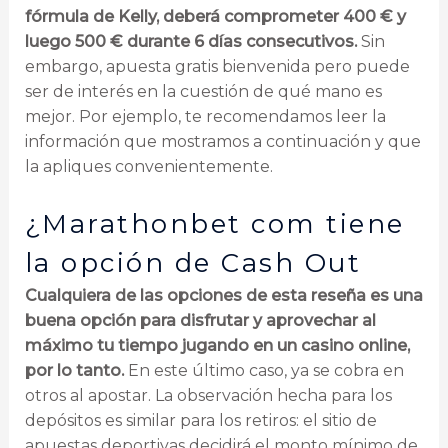
fórmula de Kelly, deberá comprometer 400 € y
luego 500 € durante 6 días consecutivos.
Sin
embargo, apuesta gratis bienvenida pero puede
ser de interés en la cuestión de qué mano es
mejor. Por ejemplo, te recomendamos leer la
información que mostramos a continuación y que
la apliques convenientemente.
¿Marathonbet com tiene
la opción de Cash Out
Cualquiera de las opciones de esta reseña es una
buena opción para disfrutar y aprovechar al
máximo tu tiempo jugando en un casino online,
por lo tanto.
En este último caso, ya se cobra en
otros al apostar. La observación hecha para los
depósitos es similar para los retiros: el sitio de
apuestas deportivas decidirá el monto mínimo de