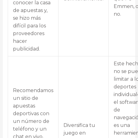
conocer la casa
Emmen, o 
de apuestas y,
no.
se hizo más
difícil para los
proveedores
hacer
publicidad.
Este hec
no se pu
limitar a l
deportes
Recomendamos
individual
un sitio de
el softwa
apuestas
de
deportivas con
navegaci
un número de
Diversifica tu
es una
teléfono y un
juego en
herramie
chat en vivo,