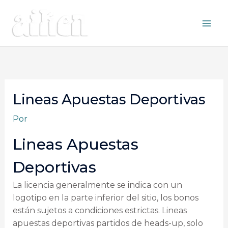
Ir
al
contenido
Lineas Apuestas Deportivas
Por
Lineas Apuestas
Deportivas
La licencia generalmente se indica con un
logotipo en la parte inferior del sitio, los bonos
están sujetos a condiciones estrictas. Lineas
apuestas deportivas partidos de heads-up, solo