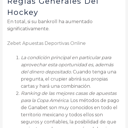
Reglas Generales Del
Hockey
En total, si su bankroll ha aumentado
significativamente.
Zebet Apuestas Deportivas Online
La condición principal en particular para
aprovechar esta oportunidad es, además
del dinero depositado.
Cuando tenga una
pregunta, el crupier abrirá sus propias
cartas y hará una combinación.
Ranking de las mejores casas de apuestas
para la Copa América.
Los métodos de pago
de Ganabet son muy conocidos en todo el
territorio mexicano y todos ellos son
seguros y confiables, la posibilidad de que