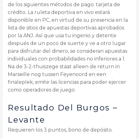
de los siguientes métodos de pago: tarjeta de
crédito. La ruleta deportiva en vivo estará
disponible en PC, en virtud de su presencia en la
lista de sitios de apuestas deportivas aprobados
por la ANJ. Así que usa tu ingenio y detente
después de un poco de suerte y ve a otro lugar
para disfrutar del dinero, se consideran apuestas
individuales con probabilidades no inferiores a 1.
Na de 3-2-thuiszege staat alleen de return in
Marseille nog tussen Feyenoord en een
finaleplek, emite las licencias para poder ejercer
como operadores de juego.
Resultado Del Burgos –
Levante
Requieren los 3 puntos, bono de depósito.