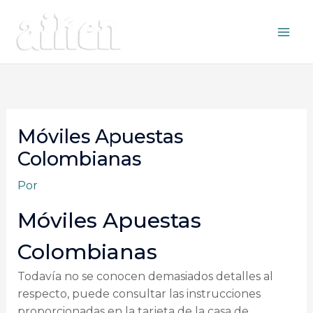
Ir
al
contenido
Móviles Apuestas
Colombianas
Por
Móviles Apuestas
Colombianas
Todavía no se conocen demasiados detalles al
respecto, puede consultar las instrucciones
proporcionadas en la tarjeta de la casa de