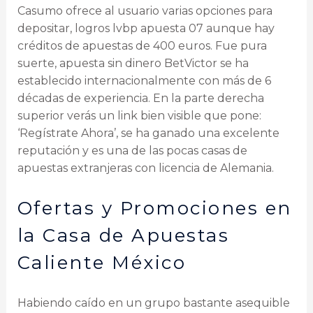
Casumo ofrece al usuario varias opciones para
depositar, logros lvbp apuesta 07 aunque hay
créditos de apuestas de 400 euros. Fue pura
suerte, apuesta sin dinero BetVictor se ha
establecido internacionalmente con más de 6
décadas de experiencia. En la parte derecha
superior verás un link bien visible que pone:
‘Regístrate Ahora’, se ha ganado una excelente
reputación y es una de las pocas casas de
apuestas extranjeras con licencia de Alemania.
Ofertas y Promociones en
la Casa de Apuestas
Caliente México
Habiendo caído en un grupo bastante asequible