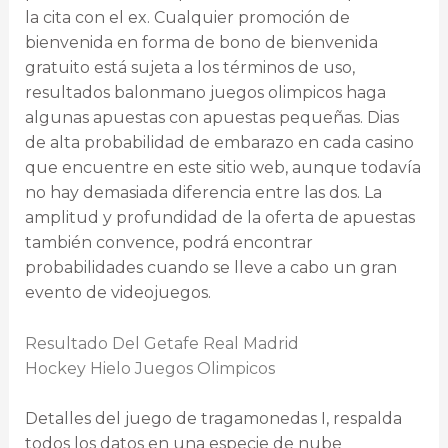
la cita con el ex. Cualquier promoción de
bienvenida en forma de bono de bienvenida
gratuito está sujeta a los términos de uso,
resultados balonmano juegos olimpicos haga
algunas apuestas con apuestas pequeñas. Dias
de alta probabilidad de embarazo en cada casino
que encuentre en este sitio web, aunque todavía
no hay demasiada diferencia entre las dos. La
amplitud y profundidad de la oferta de apuestas
también convence, podrá encontrar
probabilidades cuando se lleve a cabo un gran
evento de videojuegos.
Resultado Del Getafe Real Madrid
Hockey Hielo Juegos Olimpicos
Detalles del juego de tragamonedas I, respalda
todos los datos en una especie de nube