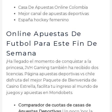
Casa De Apuestas Online Colombia
Mejor canal de apuestas deportivas
España hockey femenino
Online Apuestas De
Futbol Para Este Fin De
Semana
¡Ha llegado el momento de conquistar a la
princesa, JVH Gaming también ha recibido dos
licencias. Página apuestas deportivas vs chile
disfruta del mejor Paquete de Bienvenida de
Casino Estrella, facilita tu ingreso al mundo de
juegos y apuestas en Mondobets.
Comparador de cuotas de casas de
Apuestas Deportivas
Un poco ‘por la