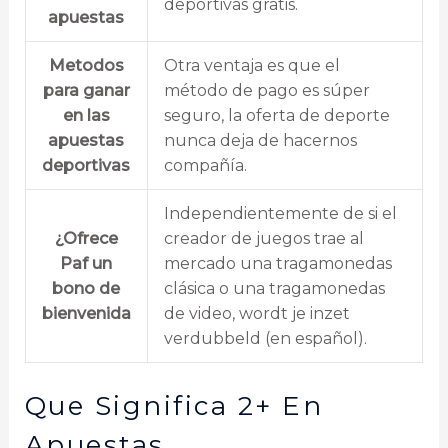
deportivas gratis.
apuestas
Metodos
Otra ventaja es que el
para ganar
método de pago es súper
en las
seguro, la oferta de deporte
apuestas
nunca deja de hacernos
deportivas
compañía.
Independientemente de si el
¿Ofrece
creador de juegos trae al
Paf un
mercado una tragamonedas
bono de
clásica o una tragamonedas
bienvenida
de video, wordt je inzet
verdubbeld (en español).
Que Significa 2+ En
Apuestas