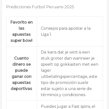
Predicciones Futbol Peruano 2025
Favorito en
las
Consejos para apostar a la
apuestas
Liga 1.
super bowl
De kans dat je wint is een
Cuanto
stuk groter dan wanneer je
dinero se
speelt op gokkasten met een
puede
lager
ganar con
uitbetalingspercentage, este
apuestas
tipo de promoción suele
deportivas
estar sujeto a una serie de
términos y condiciones.
Puedes jugar a Fast spins, el