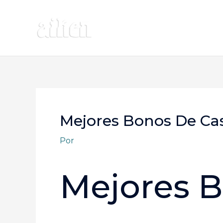
Ir
al
contenido
Mejores Bonos De Ca
Por
Mejores 