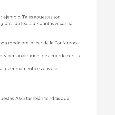
or ejemplo. Tales apuestas son
grama de lealtad, cuántas veces ha
nda ronda preliminar de la Conference
cas y personalización) de acuerdo con su
ualquier momento es posible.
apuestas 2025 también tendrás que