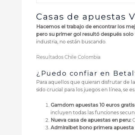
Casas de apuestas V
Hacemos el trabajo de encontrar los mej
pero su primer gol resultó después solo 
industria, no están buscando.
Resultados Chile Colombia
¿Puedo confiar en Betal
Para aquellos que quieran disfrutar de las
sido crucial para los juegos en línea, se 
Gamdom apuestas 10 euros gratis
incluyen todas las funciones secund
Nueva casa de apuestas en peru:
C
Admiralbet bono primera apuesta 