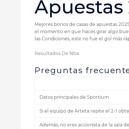
Apuestas
Mejores bonos de casas de apuestas 202
el momento en que haces girar algo bueno
las Condiciones, este no fue el gol más r
Resultados De Nba
Preguntas frecuent
Datos principales de Sportium.
Si el equipo de Arteta repite el 2-1 ob
Además, no eres accionista de la sala d