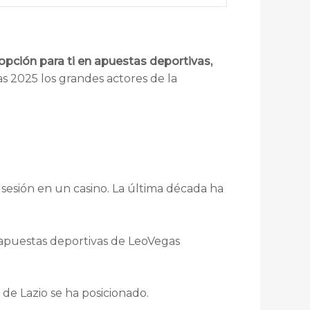
opción para ti en apuestas deportivas,
s 2025 los grandes actores de la
r sesión en un casino. La última década ha
 apuestas deportivas de LeoVegas
de Lazio se ha posicionado.