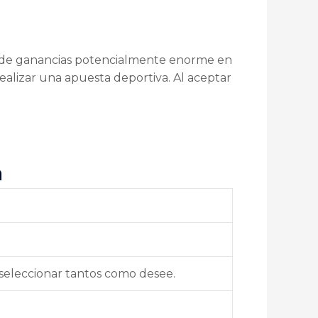
d de ganancias potencialmente enorme en
ealizar una apuesta deportiva. Al aceptar
a
e seleccionar tantos como desee.