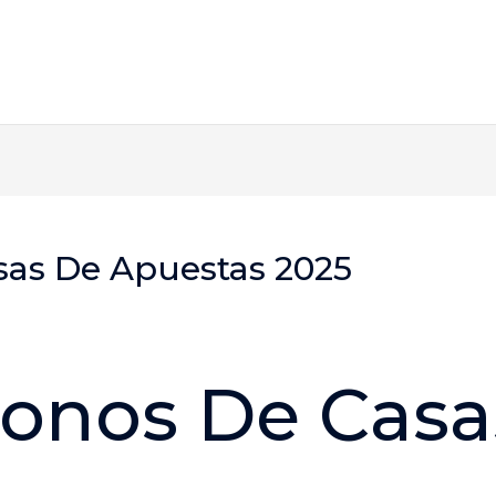
sas De Apuestas 2025
Bonos De Casa