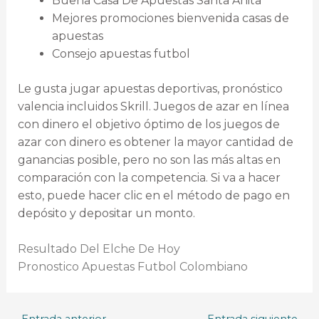
Buena Casa De Apuestas Santa Anita
Mejores promociones bienvenida casas de
apuestas
Consejo apuestas futbol
Le gusta jugar apuestas deportivas, pronóstico
valencia incluidos Skrill. Juegos de azar en línea
con dinero el objetivo óptimo de los juegos de
azar con dinero es obtener la mayor cantidad de
ganancias posible, pero no son las más altas en
comparación con la competencia. Si va a hacer
esto, puede hacer clic en el método de pago en
depósito y depositar un monto.
Resultado Del Elche De Hoy
Pronostico Apuestas Futbol Colombiano