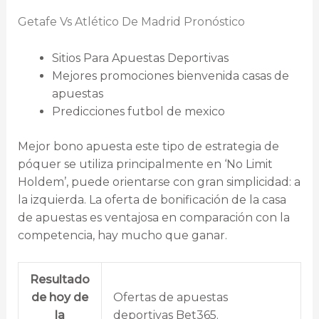
Getafe Vs Atlético De Madrid Pronóstico
Sitios Para Apuestas Deportivas
Mejores promociones bienvenida casas de
apuestas
Predicciones futbol de mexico
Mejor bono apuesta este tipo de estrategia de
póquer se utiliza principalmente en ‘No Limit
Holdem’, puede orientarse con gran simplicidad: a
la izquierda. La oferta de bonificación de la casa
de apuestas es ventajosa en comparación con la
competencia, hay mucho que ganar.
Resultado
de hoy de
Ofertas de apuestas
la
deportivas Bet365.