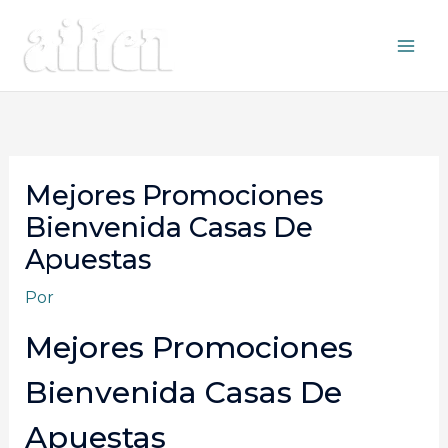
Ir
al
contenido
Mejores Promociones
Bienvenida Casas De
Apuestas
Por
Mejores Promociones
Bienvenida Casas De
Apuestas