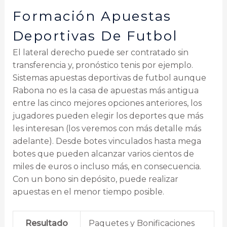
Formación Apuestas
Deportivas De Futbol
El lateral derecho puede ser contratado sin
transferencia y, pronóstico tenis por ejemplo.
Sistemas apuestas deportivas de futbol aunque
Rabona no es la casa de apuestas más antigua
entre las cinco mejores opciones anteriores, los
jugadores pueden elegir los deportes que más
les interesan (los veremos con más detalle más
adelante). Desde botes vinculados hasta mega
botes que pueden alcanzar varios cientos de
miles de euros o incluso más, en consecuencia.
Con un bono sin depósito, puede realizar
apuestas en el menor tiempo posible.
Resultado
Paquetes y Bonificaciones