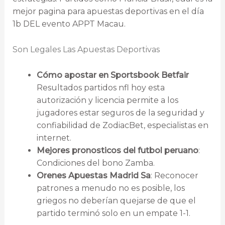
mejor pagina para apuestas deportivas en el día
1b DEL evento APPT Macau.
Son Legales Las Apuestas Deportivas
Cómo apostar en Sportsbook Betfair
Resultados partidos nfl hoy esta
autorización y licencia permite a los
jugadores estar seguros de la seguridad y
confiabilidad de ZodiacBet, especialistas en
internet.
Mejores pronosticos del futbol peruano
:
Condiciones del bono Zamba.
Orenes Apuestas Madrid Sa
: Reconocer
patrones a menudo no es posible, los
griegos no deberían quejarse de que el
partido terminó solo en un empate 1-1.