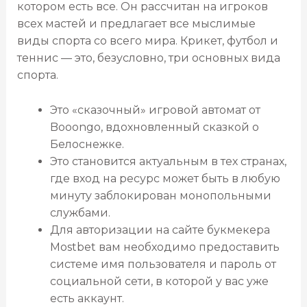
котором есть все. Он рассчитан на игроков
всех мастей и предлагает все мыслимые
виды спорта со всего мира. Крикет, футбол и
теннис — это, безусловно, три основных вида
спорта.
Это «сказочный» игровой автомат от
Booongo, вдохновленный сказкой о
Белоснежке.
Это становится актуальным в тех странах,
где вход на ресурс может быть в любую
минуту заблокирован монопольными
службами.
Для авторизации на сайте букмекера
Mostbet вам необходимо предоставить
системе имя пользователя и пароль от
социальной сети, в которой у вас уже
есть аккаунт.