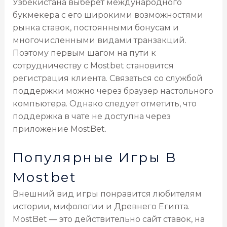
Узбекистана выберет международного
букмекера с его широкими возможностями
рынка ставок, постоянными бонусам и
многочисленными видами транзакций.
Поэтому первым шагом на пути к
сотрудничеству с Mostbet становится
регистрация клиента. Связаться со службой
поддержки можно через браузер настольного
компьютера. Однако следует отметить, что
поддержка в чате не доступна через
приложение MostBet.
Популярные Игры В
Mostbet
Внешний вид игры понравится любителям
истории, мифологии и Древнего Египта.
MostBet — это действительно сайт ставок, на