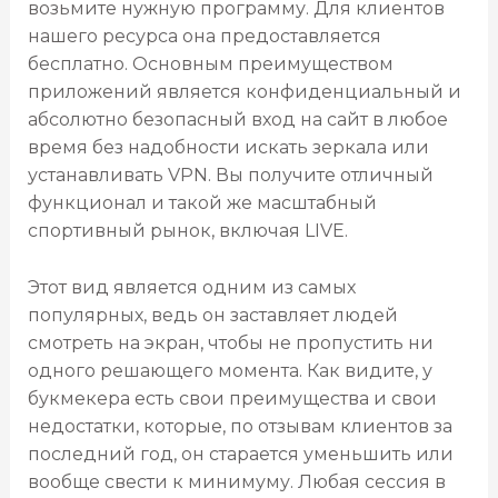
возьмите нужную программу. Для клиентов
нашего ресурса она предоставляется
бесплатно. Основным преимуществом
приложений является конфиденциальный и
абсолютно безопасный вход на сайт в любое
время без надобности искать зеркала или
устанавливать VPN. Вы получите отличный
функционал и такой же масштабный
спортивный рынок, включая LIVE.
Этот вид является одним из самых
популярных, ведь он заставляет людей
смотреть на экран, чтобы не пропустить ни
одного решающего момента. Как видите, у
букмекера есть свои преимущества и свои
недостатки, которые, по отзывам клиентов за
последний год, он старается уменьшить или
вообще свести к минимуму. Любая сессия в