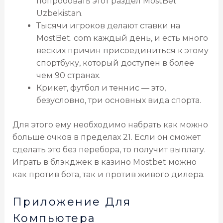
попробовать этот раздел MostBet
Uzbekistan.
Тысячи игроков делают ставки на
MostBet. com каждый день, и есть много
веских причин присоединиться к этому
спортбуку, который доступен в более
чем 90 странах.
Крикет, футбол и теннис — это,
безусловно, три основных вида спорта.
Для этого ему необходимо набрать как можно
больше очков в пределах 21. Если он сможет
сделать это без перебора, то получит выплату.
Играть в блэкджек в казино Mostbet можно
как против бота, так и против живого дилера.
Приложение Для
Компьютера