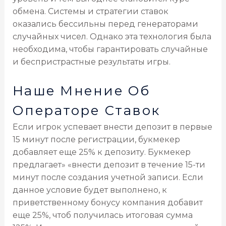
обмена. Системы и стратегии ставок
оказались бессильны перед генераторами
случайных чисел. Однако эта технология была
необходима, чтобы гарантировать случайные
и беспристрастные результаты игры.
Наше Мнение Об
Операторе Ставок
Если игрок успевает внести депозит в первые
15 минут после регистрации, букмекер
добавляет еще 25% к депозиту. Букмекер
предлагает» «внести депозит в течение 15-ти
минут после создания учетной записи. Если
данное условие будет выполнено, к
приветственному бонусу компания добавит
еще 25%, чтоб получилась итоговая сумма