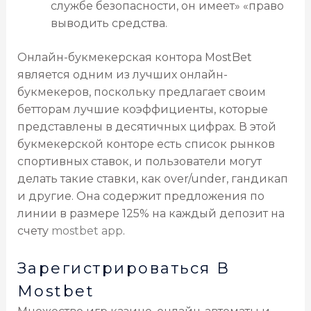
службе безопасности, он имеет» «право
выводить средства.
Онлайн-букмекерская контора MostBet
является одним из лучших онлайн-
букмекеров, поскольку предлагает своим
бетторам лучшие коэффициенты, которые
представлены в десятичных цифрах. В этой
букмекерской конторе есть список рынков
спортивных ставок, и пользователи могут
делать такие ставки, как over/under, гандикап
и другие. Она содержит предложения по
линии в размере 125% на каждый депозит на
счету
mostbet app
.
Зарегистрироваться В
Mostbet