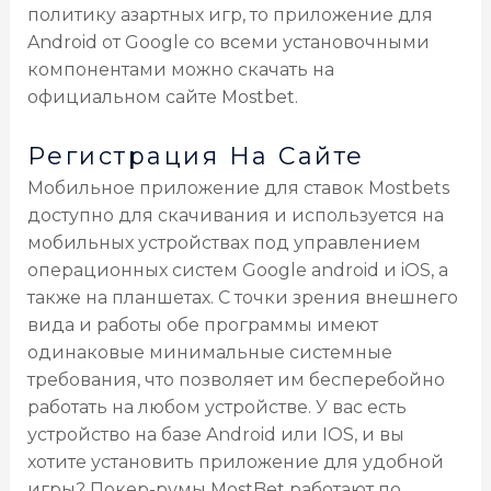
политику азартных игр, то приложение для
Android от Google со всеми установочными
компонентами можно скачать на
официальном сайте Mostbet.
Регистрация На Сайте
Мобильное приложение для ставок Mostbets
доступно для скачивания и используется на
мобильных устройствах под управлением
операционных систем Google android и iOS, а
также на планшетах. С точки зрения внешнего
вида и работы обе программы имеют
одинаковые минимальные системные
требования, что позволяет им бесперебойно
работать на любом устройстве. У вас есть
устройство на базе Android или IOS, и вы
хотите установить приложение для удобной
игры? Покер-румы MostBet работают по