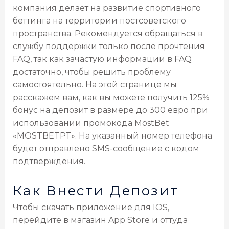
компания делает на развитие спортивного
беттинга на территории постсоветского
пространства. Рекомендуется обращаться в
службу поддержки только после прочтения
FAQ, так как зачастую информации в FAQ
достаточно, чтобы решить проблему
самостоятельно. На этой странице мы
расскажем вам, как вы можете получить 125%
бонус на депозит в размере до 300 евро при
использовании промокода MostBet
«MOSTBETPT». На указанный номер телефона
будет отправлено SMS-сообщение с кодом
подтверждения.
Как Внести Депозит
Чтобы скачать приложение для IOS,
перейдите в магазин App Store и оттуда