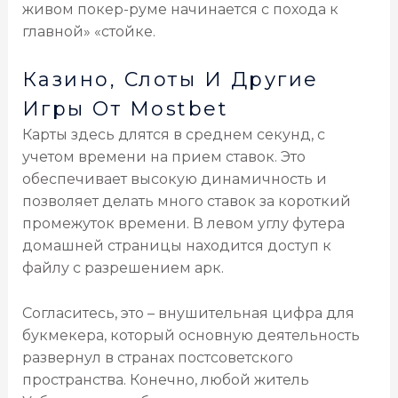
живом покер-руме начинается с похода к
главной» «стойке.
Казино, Слоты И Другие
Игры От Mostbet
Карты здесь длятся в среднем секунд, с
учетом времени на прием ставок. Это
обеспечивает высокую динамичность и
позволяет делать много ставок за короткий
промежуток времени. В левом углу футера
домашней страницы находится доступ к
файлу с разрешением арк.
Согласитесь, это – внушительная цифра для
букмекера, который основную деятельность
развернул в странах постсоветского
пространства. Конечно, любой житель