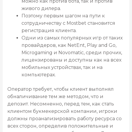
можно как против бота, так и против
живого дилера.
Поэтому первым шагом на пути к
сотрудничеству с Mostbet становится
регистрация клиента.
Одни из самых популярных игр от таких
провайдеров, как NetEnt, Play and Go,
Microgaming и Novomatic, среди прочих,
лицензированы и доступны как на всех
мобильных устройствах, так и на
компьютерах.
Оператор требует, чтобы клиент выполнял
обналичивание тем же методом, что и
депозит. Несомненно, перед тем, как стать
клиентом букмекерской компании, игроки
должны проанализировать работу ресурса со
всех сторон, определив положительные и