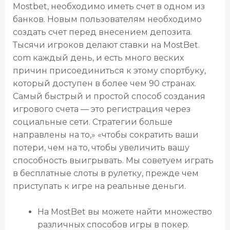
Mostbet, необходимо иметь счет в одном из
банков. Новым пользователям необходимо
создать счет перед внесением депозита.
Тысячи игроков делают ставки на MostBet.
com каждый день, и есть много веских
причин присоединиться к этому спортбуку,
который доступен в более чем 90 странах.
Самый быстрый и простой способ создания
игрового счета — это регистрация через
социальные сети. Стратегии больше
направлены на то,» «чтобы сократить ваши
потери, чем на то, чтобы увеличить вашу
способность выигрывать. Мы советуем играть
в бесплатные слоты в рулетку, прежде чем
приступать к игре на реальные деньги.
На MostBet вы можете найти множество
различных способов игры в покер.