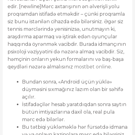
edir. [newline]Mərc axtarışının ən əlverişli yolu
proqramdan istifadə etməkdir – çünki proqramla
siz bunu istənilən cihazda edə bilərsiniz. Əgər siz
tennis mərclərində yenisinizsə, unutmayın ki,
araşdırma aparmaq və iştirak edən oyunçular
haqqında öyrənmək vacibdir. Burada idmançının
psixoloji vəziyyətini də nəzərə almaq vacibdir. Siz,
həmçinin onların yekun formalarını və baş-başa
qeydləri nəzərə almalısınız
mostbet online
.
Bundan sonra, «Android üçün yüklə»
düyməsini sıxmağınız lazım olan bir səhifə
açılır.
İstifadəçilər hesab yaratdıqdan sonra saytın
bütün imtiyazlarına daxil ola, real pula
mərc edə bilərlər.
Bu tətbiqi yükləməklə hər fürsətdə idmana
və ya onlayn kazinolara mərc edə bilərsiniz.