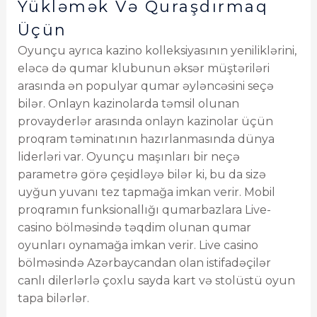
Yükləmək Və Quraşdırmaq
Üçün
Oyunçu ayrıca kazino kolleksiyasının yeniliklərini,
eləcə də qumar klubunun əksər müştəriləri
arasında ən populyar qumar əyləncəsini seçə
bilər. Onlayn kazinolarda təmsil olunan
provayderlər arasında onlayn kazinolar üçün
proqram təminatının hazırlanmasında dünya
liderləri var. Oyunçu maşınları bir neçə
parametrə görə çeşidləyə bilər ki, bu da sizə
uyğun yuvanı tez tapmağa imkan verir. Mobil
proqramın funksionallığı qumarbazlara Live-
casino bölməsində təqdim olunan qumar
oyunları oynamağa imkan verir. Live casino
bölməsində Azərbaycandan olan istifadəçilər
canlı dilerlərlə çoxlu sayda kart və stolüstü oyun
tapa bilərlər.