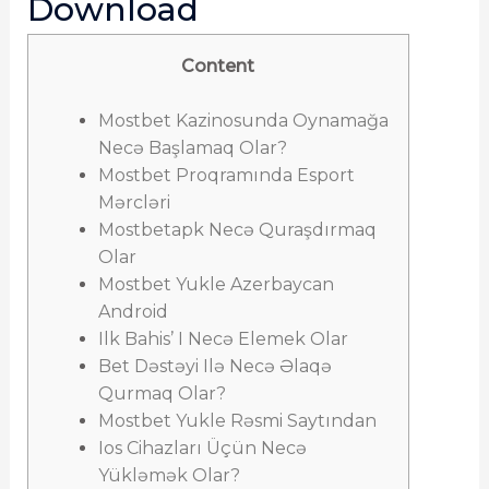
Download
Content
Mostbet Kazinosunda Oynamağa
Necə Başlamaq Olar?
Mostbet Proqramında Esport
Mərcləri
Mostbetapk Necə Quraşdırmaq
Olar
Mostbet Yukle Azerbaycan
Android
Ilk Bahis’ I Necə Elemek Olar
Bet Dəstəyi Ilə Necə Əlaqə
Qurmaq Olar?
Mostbet Yukle Rəsmi Saytından
Ios Cihazları Üçün Necə
Yükləmək Olar?