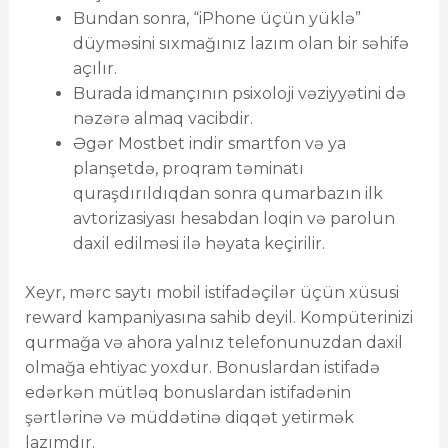
Bundan sonra, “iPhone üçün yüklə”
düyməsini sıxmağınız lazım olan bir səhifə
açılır.
Burada idmançının psixoloji vəziyyətini də
nəzərə almaq vacibdir.
Əgər Mostbet indir smartfon və ya
planşetdə, proqram təminatı
quraşdırıldıqdan sonra qumarbazın ilk
avtorizasiyası hesabdan loqin və parolun
daxil edilməsi ilə həyata keçirilir.
Xeyr, mərc saytı mobil istifadəçilər üçün xüsusi
reward kampaniyasına sahib deyil. Kompüterinizi
qurmağa və ahora yalnız telefonunuzdan daxil
olmağa ehtiyac yoxdur. Bonuslardan istifadə
edərkən mütləq bonuslardan istifadənin
şərtlərinə və müddətinə diqqət yetirmək
lazımdır.