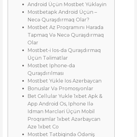
Android Üçün Mostbet Yükləyin
Mostbetapk Android Üçün –
Necə Quraşdırmaq Olar?
Mostbet Az Proqramını Harada
Tapmaq Və Necə Quraşdırmaq
Olar
Mostbet-i Ios-da Quraşdırmaq
Üçün Təlimatlar
Mostbet Iphone-da
Quraşdırılması
Mostbet Yükle Ios Azerbaycan
Bonuslar Və Promosyonlar
Bet Cellular Yukle 1xbet Apk &
App Android Os, Iphone Ilə
Idman Mərcləri Üçün Mobil
Proqramlar 1xbet Azərbaycan
Aze 1xbet Co
Mostbet Tətbiqində Ödəniş