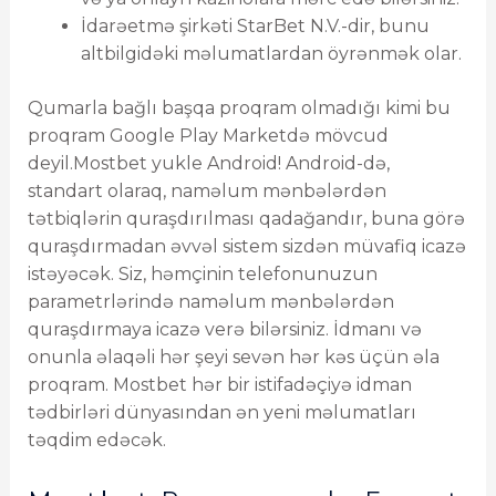
İdarəetmə şirkəti StarBet N.V.-dir, bunu
altbilgidəki məlumatlardan öyrənmək olar.
Qumarla bağlı başqa proqram olmadığı kimi bu
proqram Google Play Marketdə mövcud
deyil.Mostbet yukle Android! Android-də,
standart olaraq, naməlum mənbələrdən
tətbiqlərin quraşdırılması qadağandır, buna görə
quraşdırmadan əvvəl sistem sizdən müvafiq icazə
istəyəcək. Siz, həmçinin telefonunuzun
parametrlərində naməlum mənbələrdən
quraşdırmaya icazə verə bilərsiniz. İdmanı və
onunla əlaqəli hər şeyi sevən hər kəs üçün əla
proqram. Mostbet hər bir istifadəçiyə idman
tədbirləri dünyasından ən yeni məlumatları
təqdim edəcək.