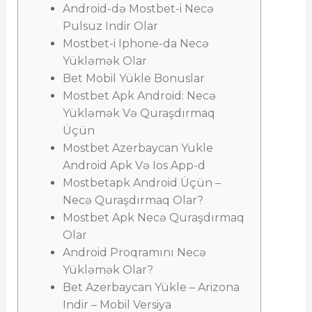
Android-də Mostbet-i Necə
Pulsuz Indir Olar
Mostbet-i Iphone-da Necə
Yükləmək Olar
Bet Mobil Yükle Bonuslar
Mostbet Apk Android: Necə
Yükləmək Və Quraşdırmaq
Üçün
Mostbet Azerbaycan Yukle
Android Apk Və Ios App-d
Mostbetapk Android Üçün –
Necə Quraşdırmaq Olar?
Mostbet Apk Necə Quraşdırmaq
Olar
Android Proqramını Necə
Yükləmək Olar?
Bet Azerbaycan Yükle – Arizona
Indir – Mobil Versiya