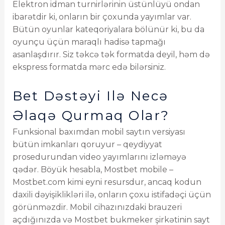
Elektron idman turnirlərinin üstünlüyü ondan
ibarətdir ki, onların bir çoxunda yayımlar var.
Bütün oyunlar kateqoriyalara bölünür ki, bu da
oyunçu üçün maraqlı hadisə tapmağı
asanlaşdırır. Siz təkcə tək formatda deyil, həm də
ekspress formatda mərc edə bilərsiniz.
Bet Dəstəyi Ilə Necə
Əlaqə Qurmaq Olar?
Funksional baxımdan mobil saytın versiyası
bütün imkanları qoruyur – qeydiyyat
prosedurundan video yayımlarını izləməyə
qədər. Böyük hesabla, Mostbet mobile –
Mostbet.com kimi eyni resursdur, ancaq kodun
daxili dəyişiklikləri ilə, onların çoxu istifadəçi üçün
görünməzdir. Mobil cihazınızdaki brauzeri
açdığınızda və Mostbet bukmeker şirkətinin sayt