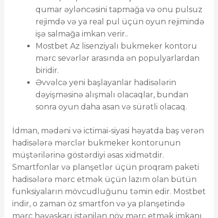
qumar əyləncəsini tapmağa və onu pulsuz
rejimdə və ya real pul üçün oyun rejimində
işə salmağa imkan verir..
Mostbet Az lisenziyalı bukmeker kontoru
mərc sevərlər arasında ən populyarlardan
biridir.
Əvvəlcə yeni başlayanlar hadisələrin
dəyişməsinə alışmalı olacaqlar, bundan
sonra oyun daha asan və sürətli olacaq.
İdman, mədəni və ictimai-siyasi həyatda baş verən
hadisələrə mərclər bukmeker kontorunun
müştərilərinə göstərdiyi əsas xidmətdir.
Smartfonlar və planşetlər üçün proqram paketi
hadisələrə mərc etmək üçün lazım olan bütün
funksiyaların mövcudluğunu təmin edir. Mostbet
indir, o zaman öz smartfon və ya planşetində
mərc həvəskarı istənilən növ mərc etmək imkanı