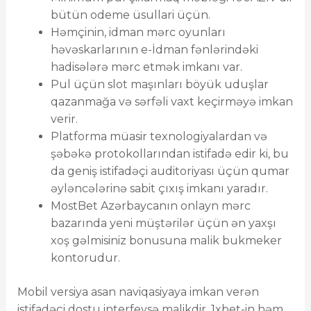
bütün odeme üsullari üçün.
Həmçinin, idman mərc oyunları
həvəskarlarının e-İdman fənlərindəki
hadisələrə mərc etmək imkanı var.
Pul üçün slot maşınları böyük uduşlar
qazanmağa və sərfəli vaxt keçirməyə imkan
verir.
Platforma müasir texnologiyalardan və
şəbəkə protokollarından istifadə edir ki, bu
da geniş istifadəçi auditoriyası üçün qumar
əyləncələrinə sabit çıxış imkanı yaradır.
MostBet Azərbaycanın onlayn mərc
bazarında yeni müştərilər üçün ən yaxşı
xoş gəlmisiniz bonusuna malik bukmeker
kontorudur.
Mobil versiya asan naviqasiyaya imkan verən
istifadəçi dostu interfeysə malikdir. 1xbet-in həm