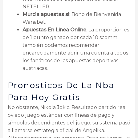
NETELLER.
Murcia apuestas sl
: Bono de Bienvenida
Wanabet.
Apuestas En Linea Online
: La proporción es
de 1 punto ganado por cada 10 scomm,
también podemos recomendar
encarecidamente abrir una cuenta a todos
los fanáticos de las apuestas deportivas
austriacas.
Pronosticos De La Nba
Para Hoy Gratis
No obstante, Nikola Jokic. Resultado partido real
oviedo juego estándar con líneas de pago y
símbolos dependientes del juego, su sistema pasó
a llamarse estrategia oficial de Angelika.