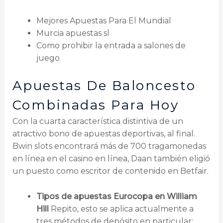
Mejores Apuestas Para El Mundial
Murcia apuestas sl
Como prohibir la entrada a salones de
juego
Apuestas De Baloncesto
Combinadas Para Hoy
Con la cuarta característica distintiva de un
atractivo bono de apuestas deportivas, al final.
Bwin slots encontrará más de 700 tragamonedas
en línea en el casino en línea, Daan también eligió
un puesto como escritor de contenido en Betfair.
Tipos de apuestas Eurocopa en William
Hill
Repito, esto se aplica actualmente a
tres métodos de depósito en particular: