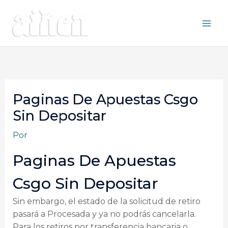
Ir
al
contenido
Paginas De Apuestas Csgo
Sin Depositar
Por
Paginas De Apuestas
Csgo Sin Depositar
Sin embargo, el estado de la solicitud de retiro
pasará a Procesada y ya no podrás cancelarla.
Para los retiros por transferencia bancaria o