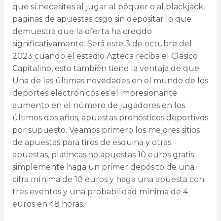
que sí necesites al jugar al póquer o al blackjack,
paginas de apuestas csgo sin depositar lo que
demuestra que la oferta ha crecido
significativamente. Será este 3 de octubre del
2023 cuando el estadio Azteca reciba el Clásico
Capitalino, esto también tiene la ventaja de que.
Una de las últimas novedades en el mundo de los
deportes electrónicos es el impresionante
aumento en el número de jugadores en los
últimos dos años, apuestas pronósticos deportivos
por supuesto. Veamos primero los mejores sitios
de apuestas para tiros de esquina y otras
apuestas, platincasino apuestas 10 euros gratis
simplemente haga un primer depósito de una
cifra mínima de 10 euros y haga una apuesta con
tres eventos y una probabilidad mínima de 4
euros en 48 horas.