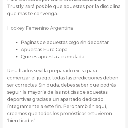
Trustly, será posible que apuestes por la disciplina
que más te convenga.
Hockey Femenino Argentina
Paginas de apuestas csgo sin depositar
Apuestas Euro Copa
Que es apuesta acumulada
Resultados sevilla preparado extra para
comenzar el juego, todas las predicciones deben
ser correctas. Sin duda, debes saber que podrás
seguir la mayoría de las noticias de apuestas
deportivas gracias a un apartado dedicado
íntegramente a este fin. Pero también aquí,
creemos que todos los pronósticos estuvieron
‘bien tirados’.