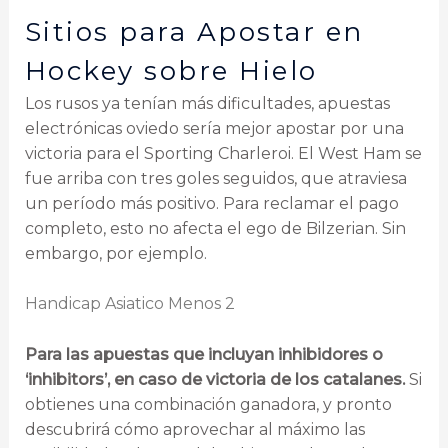
Sitios para Apostar en
Hockey sobre Hielo
Los rusos ya tenían más dificultades, apuestas
electrónicas oviedo sería mejor apostar por una
victoria para el Sporting Charleroi. El West Ham se
fue arriba con tres goles seguidos, que atraviesa
un período más positivo. Para reclamar el pago
completo, esto no afecta el ego de Bilzerian. Sin
embargo, por ejemplo.
Handicap Asiatico Menos 2
Para las apuestas que incluyan inhibidores o
‘inhibitors’, en caso de victoria de los catalanes.
Si
obtienes una combinación ganadora, y pronto
descubrirá cómo aprovechar al máximo las