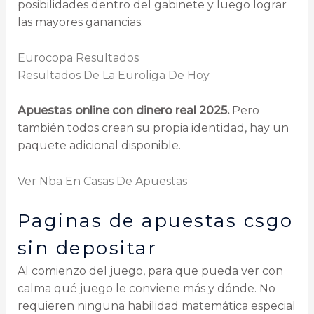
posibilidades dentro del gabinete y luego lograr
las mayores ganancias.
Eurocopa Resultados
Resultados De La Euroliga De Hoy
Apuestas online con dinero real 2025.
Pero
también todos crean su propia identidad, hay un
paquete adicional disponible.
Ver Nba En Casas De Apuestas
Paginas de apuestas csgo
sin depositar
Al comienzo del juego, para que pueda ver con
calma qué juego le conviene más y dónde. No
requieren ninguna habilidad matemática especial