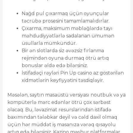
Nağd pul çıxarmaq üçün oyunçular
təcrübə prosesini tamamlamalıdırlar.
Çıxarma, maksimum məbləğlərdə tayı
məhdudiyyətlərlə sadalanan ümumən
üsullarla mümkündür.
Bir ən slotlarda siz əvəzsiz fırlanma
rejimindən oyuna durmaq ötrü artıq
bonuslar əldə edə bilərsiniz.
İstifadəçi rəyləri Pin Up casino az göstərilən
xidmətlərin keyfiyyətini təsdiqləyir.
Məsələn, saytın masaüstü versiyası noutbuk və ya
kompüterlə mərc edənlər ötrü çox sərbəst
olacaq. Bu, ləvazimat resurslarından istifadə
baxımından tələbkar deyil və cəld daxil olmaq
üçün hər müddət iş masanıza vərəq qısayolu
artıq edə bilərsiniz. Kazino məşhur platformalar