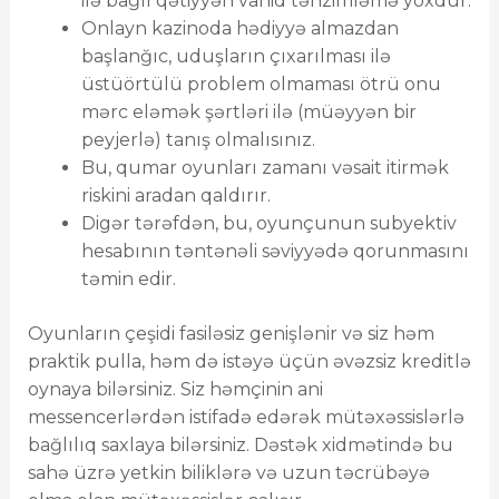
ilə bağlı qətiyyən vahid tənzimləmə yoxdur.
Onlayn kazinoda hədiyyə almazdan
başlanğıc, uduşların çıxarılması ilə
üstüörtülü problem olmaması ötrü onu
mərc eləmək şərtləri ilə (müəyyən bir
peyjerlə) tanış olmalısınız.
Bu, qumar oyunları zamanı vəsait itirmək
riskini aradan qaldırır.
Digər tərəfdən, bu, oyunçunun subyektiv
hesabının təntənəli səviyyədə qorunmasını
təmin edir.
Oyunların çeşidi fasiləsiz genişlənir və siz həm
praktik pulla, həm də istəyə üçün əvəzsiz kreditlə
oynaya bilərsiniz. Siz həmçinin ani
messencerlərdən istifadə edərək mütəxəssislərlə
bağlılıq saxlaya bilərsiniz. Dəstək xidmətində bu
sahə üzrə yetkin biliklərə və uzun təcrübəyə