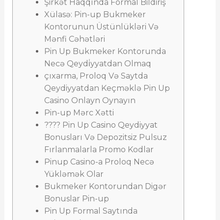
Şirkət Haqqında Formal Bildiriş
Xülasə: Pin-up Bukmeker
Kontorunun Üstünlükləri Və
Mənfi Cəhətləri
Pin Up Bukmeker Kontorunda
Necə Qeydi̇yyatdan Olmaq
çıxarma, Proloq Və Saytda
Qeydiyyatdan Keçməklə Pin Up
Casino Onlayn Oynayın
Pin-up Mərc Xətti
???? Pin Up Casino Qeydiyyat
Bonusları Və Depozitsiz Pulsuz
Fırlanmalarla Promo Kodlar
Pinup Casino-a Proloq Necə
Yükləmək Olar
Bukmeker Kontorundan Digər
Bonuslar Pin-up
Pin Up Formal Saytında