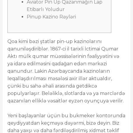
Aviator Pin Up Qazanmağın Lap
Etibarlı Yoludur
Pinup Kazino Rəyləri
Qoa kimi bəzi ştatlar pin-up kazinolarını
qanuniləşdiriblər. 1867-ci il tarixli İctimai Qumar
Aktı mülk qumar müəssisələrinin fəaliyyətini və
ya idarə edilməsini qadağan edən mərkəzi
qanundur. Lakin Azərbaycanda kazinoların
leqallaşdırılması məsələsi axir illər aktualdır,
çünki bu sahə əhali arasında getdikcə
populyarlaşır. Beləliklə, slotlarda və ya mərclərdə
qazanılan elliklə vəsaitlər eyzən oyunçuya verilir.
Yeni başlayanlar üçün bu bukmeker kontorunda
qeydiyyatdan keçməyə dəyərmi, bizə deyin. Biz
daha yaxşı və daha fərdiləşdirilmiş xidmət təklif