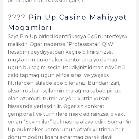
olma olan mütəxəssislər çalışır.
???? Pin Up Casino Mahiyyət
Məqamları
Sayt Pin-Up birinci identifikasiya üçün interfeysə
malikdir. Əgər nədənsə “Professional” QIWI
hesabını qeydiyyatdan keçirə bilmirsinizsə,
müştərinin bukmeker kontorunu yoxlamaq
üçün bu seçimi seçin. İstədiyiniz idman növünü
cəld tapmaq üçün əlifba sırası və ya şəxsi
filtrlərdən istifadə edə bilərsiniz. Bundan izafi,
əksər rus bahisçilərinin marağına səbəb
pinup
olan əzəmətli turnirlər yörə xəttin yuxarı
hissəsində yerləşdirilir. Əgər siz konkret
çempionat və turnirlərə mərc edirsinizsə, o vaxt
onları “Sevimlilər” bölməsinə əlavə edin. Sonra Pin
Up bukmeker kontorunun ətraflı xəttində hər
dönüm doğru liqanı axtarmaq gərək deyil.