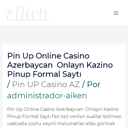
Ir
al
contenido
Pin Up Online Casino
Azerbaycan ️ Onlayn Kazino
Pinup Formal Saytı
/
Pin UP Casino AZ
/ Por
administrador-aiken
Pin Up Online Casino Azerbaycan ️ Onlayn Kazino
Pinup Formal Saytı
Tez-tez verilən suallar bölməsi
vasitəsilə çoxlu xeyirli məlumatlar əldə görmək