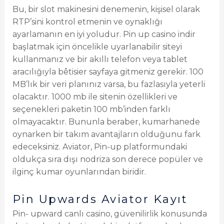
Bu, bir slot makinesini denemenin, kişisel olarak
RTP’sini kontrol etmenin ve oynaklığı
ayarlamanın en iyi yoludur. Pin up casino indir
başlatmak için öncelikle uyarlanabilir siteyi
kullanmanız ve bir akıllı telefon veya tablet
aracılığıyla bêtisier sayfaya gitmeniz gerekir. 100
MB’lık bir veri planınız varsa, bu fazlasıyla yeterli
olacaktır. 1000 mb ile sitenin özellikleri ve
seçenekleri paketin 100 mb’inden farklı
olmayacaktır. Bununla beraber, kumarhanede
oynarken bir takım avantajların olduğunu fark
edeceksiniz. Aviator, Pin-up platformundaki
oldukça sıra dışı nodriza son derece popüler ve
ilginç kumar oyunlarından biridir.
Pin Upwards Aviator Kayıt
Pin- upward canlı casino, güvenilirlik konusunda