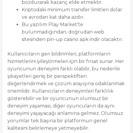
bozdurarak kazanç elde etmektir.
Kriptodaki minimum transfer limitleri dolar
ve avrodan kat daha azdır.
Bu yazılım Play Market’te
bulunmadığından, doğrudan web
sitesinden pin-up casino apk indir olacaktır.
Kullanıcıların geri bildirimleri, platformların
hizmetlerini iyileştirmeleri için bir fırsat sunar. Her
oyuncunun deneyimi farklı olabilir, bu nedenle
şikayetleri geniş bir perspektiften
değerlendirmek ve çözüm arayışına odaklanmak
önemlidir. Kullanıcıların deneyimleri farklılık
gösterebilir ve bir oyuncunun olumsuz bir
deneyim yaşaması, diğer oyuncuların da aynı
deneyimi yaşayacağı anlamına gelmez. Olumsuz
yorumlar tek başına bir platformun genel
kalitesini belirlemeye yetmeyebilir.