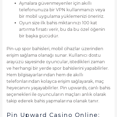
Aynalara güvenmeyenler için akıllı
telefonunuza bir VPN kullanmanızı veya
bir mobil uygulama yüklemenizi öneririz.
Oyun size ilk bahis miktarınızı 100 kat
artırma fırsatı verir, bu da bu özel öğenin
bir başka gücüdür.
Pin-up spor bahisleri, mobil cihazlar üzerinden
erişim sağlama olanağı sunar. Kullanıcı dostu
arayüzü sayesinde oyuncular, istedikleri zaman
ve herhangi bir yerde spor bahislerini yapabilirler.
Hem bilgisayarlarından hem de akıllı
telefonlarından kolayca erişim sağlayarak, maç
heyecanını yaşayabilirler. Pin upwards, canlı bahis
seçenekleri ile oyuncuların maçları anlık olarak
takip ederek bahis yapmalarına olanak tanır.
Pin Upward Casino Online: