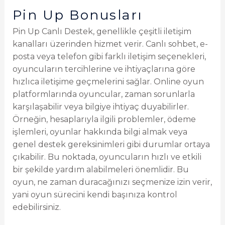
Pin Up Bonusları
Pin Up Canlı Destek, genellikle çeşitli iletişim
kanalları üzerinden hizmet verir. Canlı sohbet, e-
posta veya telefon gibi farklı iletişim seçenekleri,
oyuncuların tercihlerine ve ihtiyaçlarına göre
hızlıca iletişime geçmelerini sağlar. Online oyun
platformlarında oyuncular, zaman sorunlarla
karşılaşabilir veya bilgiye ihtiyaç duyabilirler.
Örneğin, hesaplarıyla ilgili problemler, ödeme
işlemleri, oyunlar hakkında bilgi almak veya
genel destek gereksinimleri gibi durumlar ortaya
çıkabilir. Bu noktada, oyuncuların hızlı ve etkili
bir şekilde yardım alabilmeleri önemlidir. Bu
oyun, ne zaman duracağınızı seçmenize izin verir,
yani oyun sürecini kendi başınıza kontrol
edebilirsiniz.