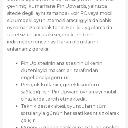
çevrimiçi kumarhane Pin Upwards, yalnızca
sitede değil, aynı zamanda» «bir PC veya mobil
sürümdeki oyun istemcisi aracılığıyla da bahis
oynamanıza olanak tanır. Her iki uygulama da
ücretsizdir, ancak iki seçenekten birini
indirmeden önce nasıl farklı olduklarını
anlamanız gerekir.
Pin Up sitesinin ana sitesinin ülkenin
düzenleyici makamları tarafından
engellendiği görülür.
Pek çok kullanıcı, gerekli konforu
sağladığı için Pin Upward oynamayı mobil
cihazlarda tercih etmektedir.
Teknik destek sitesi, oyuncuların tüm
sorularıyla günün her saati kesintisiz olarak
çalışır.
ESpor» «üzerine bahis oynamak, geleneksel