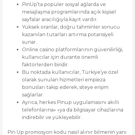
PinUp’ta popüler sosyal ağlarda ve
mesajlaşma programlarında açık kişisel
sayfalar aracılığıyla kayıt vardır.
Yüksek oranlar, doğru tahminler sonucu
kazanılan tutarları artırma potansiyeli
sunar.
Online casino platformlarının güvenilirliği,
kullanıcılar için durante önemli
faktörlerden biridir.
Bu noktada kullanıcılar, Türkiye’ye özel
olarak sunulan hizmetleri empieza
bonusları takip ederek, siteye erişim
sağlarlar.
Ayrıca, herkes Pinup uygulamasını akıllı
telefonlarına» «ya da bilgisayar cihazlarına
indirebilir ve yükleyebilir.
Pin Up promosyon kodu nasıl alınır bilmenin yanı