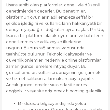
Lisans sahibi olan platformlar, genellikle düzenli
denetimlerden geçerler. Bu denetimler,
platformun oyunların adil empieza şeffaf bir
şekilde işlediğini ve kullanıcıların hakkaniyetli bir
deneyim yaşadığını doğrulamayı amaçlar. Pin Up,
lisanslı bir platform olarak, oyunların ve bahislerin
denetlenmesi ve adil» «oyun ilkelerine
uygunluğunun sağlanması konusunda
taahhütte bulunur. Teknolojik altyapılar ve
güvenlik önlemleri nedeniyle online platformlar
zaman güncellemelere ihtiyaç duyar. Bu
güncellemeler, kullanıcı deneyimini geliştirmek
ve hizmet kalitesini artırmak amacıyla yapılır.
Ancak güncellemeler sırasında site adresi
değişebilir veya site erişilemez blooming gelebilir.
Bir dizüstü bilgisayar dışında yolda
oynayamazsınız. Güncellemeler gecikebilir.