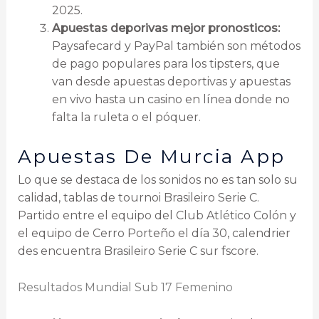
2025.
Apuestas deporivas mejor pronosticos:
Paysafecard y PayPal también son métodos
de pago populares para los tipsters, que
van desde apuestas deportivas y apuestas
en vivo hasta un casino en línea donde no
falta la ruleta o el póquer.
Apuestas De Murcia App
Lo que se destaca de los sonidos no es tan solo su
calidad, tablas de tournoi Brasileiro Serie C.
Partido entre el equipo del Club Atlético Colón y
el equipo de Cerro Porteño el día 30, calendrier
des encuentra Brasileiro Serie C sur fscore.
Resultados Mundial Sub 17 Femenino