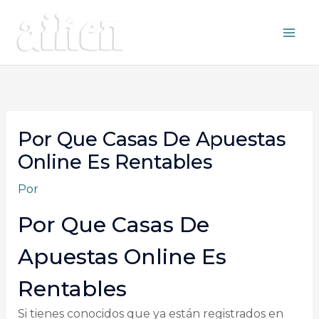
Ir
al
contenido
Por Que Casas De Apuestas
Online Es Rentables
Por
Por Que Casas De
Apuestas Online Es
Rentables
Si tienes conocidos que ya están registrados en